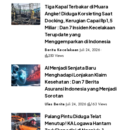
Tiga Kapal Terbakar di Muara
Angke! Diduga Korsleting Saat
Docking, Kerugian Capai Rp1,5
Miliar : Dan 7 Insiden Kecelakaan
Terupdate yang
Menggemparkan di Indonesia
Berita Kecelakaan
Juli 24, 2026
250 Views
AI Menjadi Senjata Baru
Menghadapi Lonjakan Klaim
Kesehatan : Dan 7 Berita
Asuransi Indonesia yang Menjadi
Sorotan
Ulas Berita
Juli 24, 2026
163 Views
Palang Pintu Diduga Telat
Menutup! KA Logawa Hantam