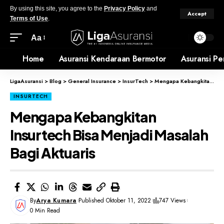
By using this site, you agree to the
Privacy Policy
and
Accept
Terms of Use
.
Aa
Home
Asuransi Kendaraan Bermotor
Asuransi Pe
LigaAsuransi
>
Blog
>
General Insurance
>
InsurTech
>
Mengapa Kebangkitan Insurtech Bisa Menjadi Masalah Bagi Aktuaris
INSURTECH
Mengapa Kebangkitan
Insurtech Bisa Menjadi Masalah
Bagi Aktuaris
By
Arya Kumara
Published Oktober 11, 2022
747 Views
0 Min Read