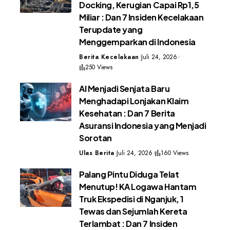
Docking, Kerugian Capai Rp1,5
Miliar : Dan 7 Insiden Kecelakaan
Terupdate yang
Menggemparkan di Indonesia
Berita Kecelakaan
Juli 24, 2026
250 Views
AI Menjadi Senjata Baru
Menghadapi Lonjakan Klaim
Kesehatan : Dan 7 Berita
Asuransi Indonesia yang Menjadi
Sorotan
Ulas Berita
Juli 24, 2026
160 Views
Palang Pintu Diduga Telat
Menutup! KA Logawa Hantam
Truk Ekspedisi di Nganjuk, 1
Tewas dan Sejumlah Kereta
Terlambat : Dan 7 Insiden