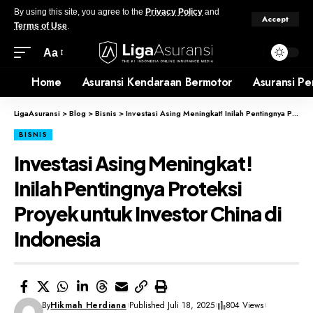
By using this site, you agree to the
Privacy Policy
and
Accept
Terms of Use
.
Aa
Home
Asuransi Kendaraan Bermotor
Asuransi Pe
LigaAsuransi
>
Blog
>
Bisnis
>
Investasi Asing Meningkat! Inilah Pentingnya Proteksi Proyek untuk Investor China di Indonesia
BISNIS
Investasi Asing Meningkat!
Inilah Pentingnya Proteksi
Proyek untuk Investor China di
Indonesia
By
Hikmah Herdiana
Published Juli 18, 2025
804 Views