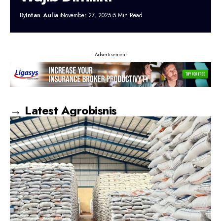
By
Intan Aulia
November 27, 2025
5 Min Read
- Advertisement -
→ Latest Agrobisnis