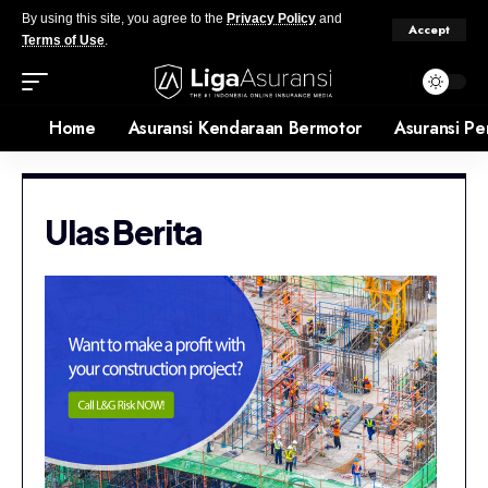
By using this site, you agree to the
Privacy Policy
and
Accept
Terms of Use
.
Home
Asuransi Kendaraan Bermotor
Asuransi Pe
Ulas Berita