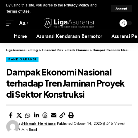
By using this site, you agree to the
Privacy Policy
and
Accept
Terms of Use
.
Aa
Home
Asuransi Kendaraan Bermotor
Asuransi Pe
LigaAsuransi
>
Blog
>
Financial Risk
>
Bank Garansi
>
Dampak Ekonomi Nasional terhadap Tren Jaminan Proyek di Sektor Konstruksi
BANK GARANSI
Dampak Ekonomi Nasional
terhadap Tren Jaminan Proyek
di Sektor Konstruksi
By
Hikmah Herdiana
Published Oktober 14, 2025
546 Views
7 Min Read