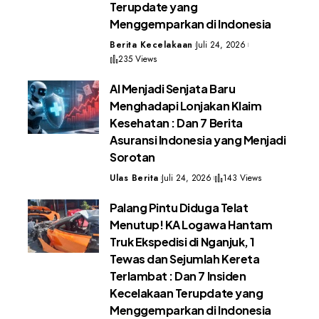
Terupdate yang
Menggemparkan di Indonesia
Berita Kecelakaan
Juli 24, 2026
235 Views
AI Menjadi Senjata Baru
Menghadapi Lonjakan Klaim
Kesehatan : Dan 7 Berita
Asuransi Indonesia yang Menjadi
Sorotan
Ulas Berita
Juli 24, 2026
143 Views
Palang Pintu Diduga Telat
Menutup! KA Logawa Hantam
Truk Ekspedisi di Nganjuk, 1
Tewas dan Sejumlah Kereta
Terlambat : Dan 7 Insiden
Kecelakaan Terupdate yang
Menggemparkan di Indonesia