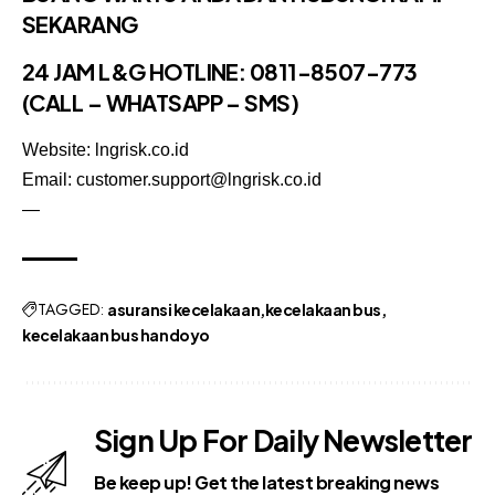
SEKARANG
24 JAM L&G HOTLINE:
0811-8507-773
(CALL – WHATSAPP – SMS)
Website: lngrisk.co.id
Email: customer.support@lngrisk.co.id
—
TAGGED:
asuransi kecelakaan
kecelakaan bus
kecelakaan bus handoyo
Sign Up For Daily Newsletter
Be keep up! Get the latest breaking news