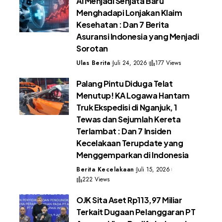
AI Menjadi Senjata Baru
Menghadapi Lonjakan Klaim
Kesehatan : Dan 7 Berita
Asuransi Indonesia yang Menjadi
Sorotan
Ulas Berita
Juli 24, 2026
177 Views
Palang Pintu Diduga Telat
Menutup! KA Logawa Hantam
Truk Ekspedisi di Nganjuk, 1
Tewas dan Sejumlah Kereta
Terlambat : Dan 7 Insiden
Kecelakaan Terupdate yang
Menggemparkan di Indonesia
Berita Kecelakaan
Juli 15, 2026
222 Views
OJK Sita Aset Rp113,97 Miliar
Terkait Dugaan Pelanggaran PT