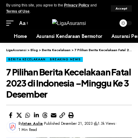
By using this site, you agree to the
Privacy Policy
and
Accept
Terms of Use
.
Aa
Home
Asuransi Kendaraan Bermotor
Asuransi Pe
LigaAsuransi
>
Blog
>
Berita Kecelakaan
>
7 Pilihan Berita Kecelakaan Fatal 2023 di Indonesia –Minggu Ke 3 Desember
BERITA KECELAKAAN
BREAKING NEWS
7 Pilihan Berita Kecelakaan Fatal
2023 di Indonesia –Minggu Ke 3
Desember
By
Intan Aulia
Published Desember 21, 2023
1.3k Views
1 Min Read