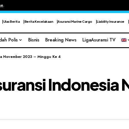
se
.
Ulas Berita
Berita Kecelakaan
Asuransi Marine Cargo
Liability Insurance
dah Polis
Bisnis
Breaking News
LigaAsuransi TV
esia November 2023 – Minggu Ke 4
 Asuransi Indonesi