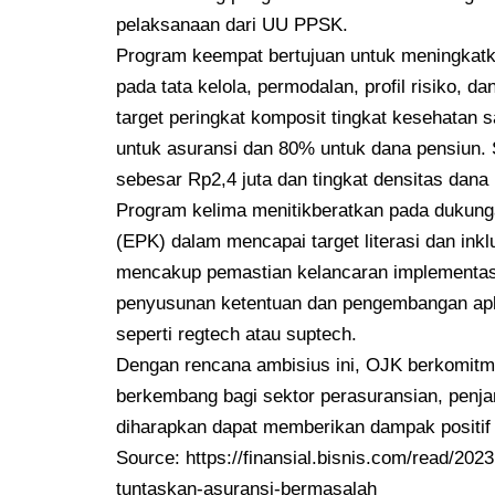
pelaksanaan dari UU PPSK.
Program keempat bertujuan untuk meningkat
pada tata kelola, permodalan, profil risiko, da
target peringkat komposit tingkat kesehatan
untuk asuransi dan 80% untuk dana pensiun. Se
sebesar Rp2,4 juta dan tingkat densitas dan
Program kelima menitikberatkan pada dukun
(EPK) dalam mencapai target literasi dan in
mencakup pemastian kelancaran implementas
penyusunan ketentuan dan pengembangan apl
seperti regtech atau suptech.
Dengan rencana ambisius ini, OJK berkomit
berkembang bagi sektor perasuransian, penja
diharapkan dapat memberikan dampak positif y
Source:
https://finansial.bisnis.com/read/20
tuntaskan-asuransi-bermasalah