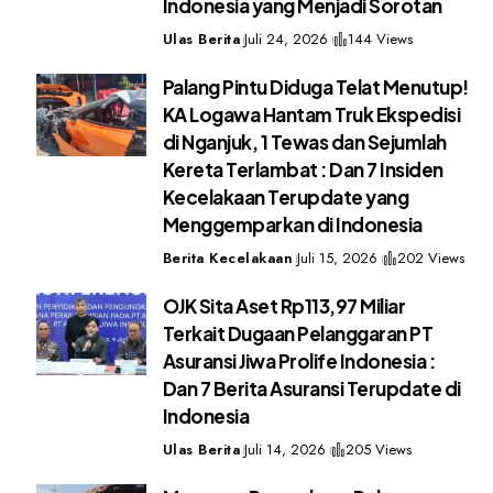
Indonesia yang Menjadi Sorotan
Ulas Berita
Juli 24, 2026
144 Views
Palang Pintu Diduga Telat Menutup!
KA Logawa Hantam Truk Ekspedisi
di Nganjuk, 1 Tewas dan Sejumlah
Kereta Terlambat : Dan 7 Insiden
Kecelakaan Terupdate yang
Menggemparkan di Indonesia
Berita Kecelakaan
Juli 15, 2026
202 Views
OJK Sita Aset Rp113,97 Miliar
Terkait Dugaan Pelanggaran PT
Asuransi Jiwa Prolife Indonesia :
Dan 7 Berita Asuransi Terupdate di
Indonesia
Ulas Berita
Juli 14, 2026
205 Views