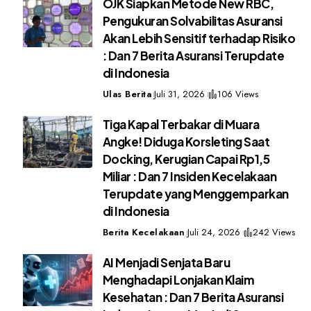
OJK Siapkan Metode New RBC,
Pengukuran Solvabilitas Asuransi
Akan Lebih Sensitif terhadap Risiko
: Dan 7 Berita Asuransi Terupdate
di Indonesia
Ulas Berita
Juli 31, 2026
106 Views
Tiga Kapal Terbakar di Muara
Angke! Diduga Korsleting Saat
Docking, Kerugian Capai Rp1,5
Miliar : Dan 7 Insiden Kecelakaan
Terupdate yang Menggemparkan
di Indonesia
Berita Kecelakaan
Juli 24, 2026
242 Views
AI Menjadi Senjata Baru
Menghadapi Lonjakan Klaim
Kesehatan : Dan 7 Berita Asuransi