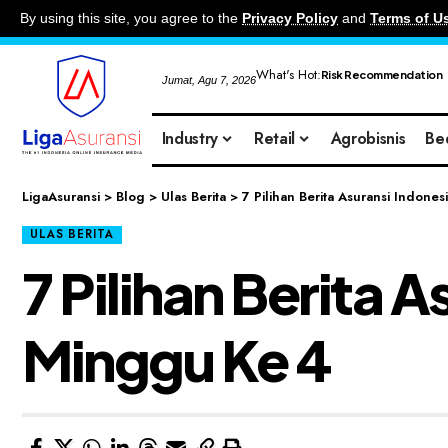
By using this site, you agree to the
Privacy Policy
and
Terms of U
What's Hot:
Risk Recommendation
Jumat, Agu 7, 2026
Industry
Retail
Agrobisnis
Be
LigaAsuransi
>
Blog
>
Ulas Berita
>
7 Pilihan Berita Asuransi Indon
ULAS BERITA
7 Pilihan Berita
Minggu Ke 4