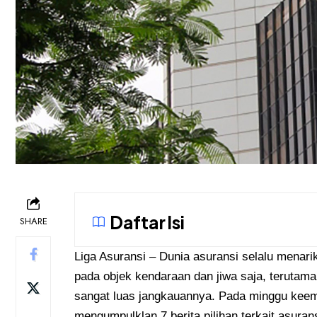
Daftar Isi
SHARE
Liga Asuransi
– Dunia asuransi selalu menari
pada objek kendaraan dan jiwa saja, terutama
sangat luas jangkauannya. Pada minggu keem
mengumpulklan 7 berita pilihan terkait asura