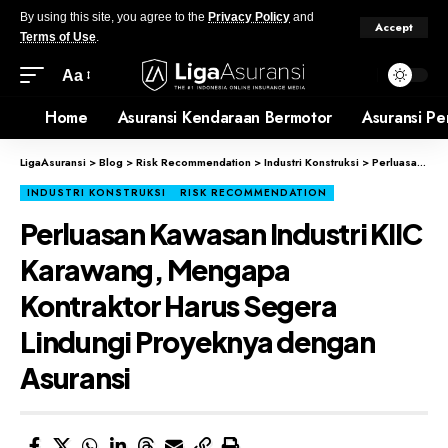
By using this site, you agree to the
Privacy Policy
and
Accept
Terms of Use
.
Aa
Home
Asuransi Kendaraan Bermotor
Asuransi Pe
LigaAsuransi
>
Blog
>
Risk Recommendation
>
Industri Konstruksi
>
Perluasan Kawasan Industri KIIC Karawang, Mengapa Kontraktor Harus Segera Lindungi Proyeknya dengan Asuransi
INDUSTRI KONSTRUKSI
RISK RECOMMENDATION
Perluasan Kawasan Industri KIIC
Karawang, Mengapa
Kontraktor Harus Segera
Lindungi Proyeknya dengan
Asuransi