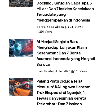
Docking, Kerugian Capai Rp1,5
Miliar : Dan 7 Insiden Kecelakaan
Terupdate yang
Menggemparkan di Indonesia
Berita Kecelakaan
Juli 24, 2026
250 Views
AI Menjadi Senjata Baru
Menghadapi Lonjakan Klaim
Kesehatan : Dan 7 Berita
Asuransi Indonesia yang Menjadi
Sorotan
Ulas Berita
Juli 24, 2026
161 Views
Palang Pintu Diduga Telat
Menutup! KA Logawa Hantam
Truk Ekspedisi di Nganjuk, 1
Tewas dan Sejumlah Kereta
Terlambat : Dan 7 Insiden