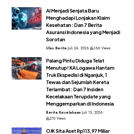
AI Menjadi Senjata Baru
Menghadapi Lonjakan Klaim
Kesehatan : Dan 7 Berita
Asuransi Indonesia yang Menjadi
Sorotan
Ulas Berita
Juli 24, 2026
166 Views
Palang Pintu Diduga Telat
Menutup! KA Logawa Hantam
Truk Ekspedisi di Nganjuk, 1
Tewas dan Sejumlah Kereta
Terlambat : Dan 7 Insiden
Kecelakaan Terupdate yang
Menggemparkan di Indonesia
Berita Kecelakaan
Juli 15, 2026
210 Views
OJK Sita Aset Rp113,97 Miliar