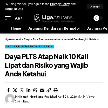
By using this site, you agree to the
Privacy Policy
and
Accept
Terms of Use
.
Aa
Home
Asuransi Kendaraan Bermotor
Asuransi Pe
LigaAsuransi
>
Blog
>
Risk Recommendation
>
Industri Pembangkit Listrik
>
Daya P
INDUSTRI PEMBANGKIT LISTRIK
Daya PLTS Atap Naik 10 Kali
Lipat dan Risiko yang Wajib
Anda Ketahui
By
Hikmah Herdiana
Published April 24, 2026
454 Views
6 Min Read