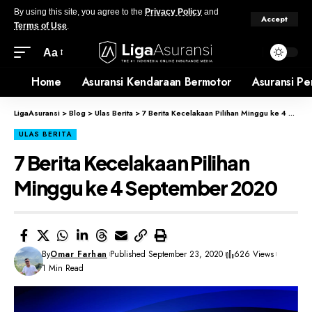
By using this site, you agree to the
Privacy Policy
and
Accept
Terms of Use
.
Aa
Home
Asuransi Kendaraan Bermotor
Asuransi Pe
LigaAsuransi
>
Blog
>
Ulas Berita
>
7 Berita Kecelakaan Pilihan Minggu ke 4 September 2020
ULAS BERITA
7 Berita Kecelakaan Pilihan
Minggu ke 4 September 2020
By
Omar Farhan
Published September 23, 2020
626 Views
1 Min Read