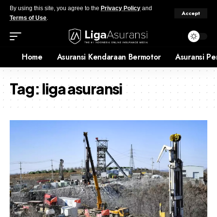
By using this site, you agree to the
Privacy Policy
and
Accept
Terms of Use
.
Home
Asuransi Kendaraan Bermotor
Asuransi Pe
Tag:
liga asuransi