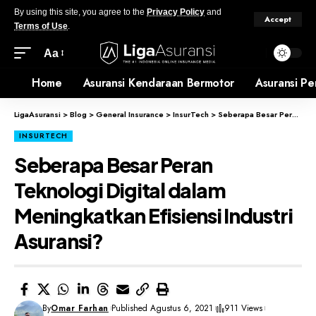
By using this site, you agree to the
Privacy Policy
and
Accept
Terms of Use
.
Aa
Home
Asuransi Kendaraan Bermotor
Asuransi Pe
LigaAsuransi
>
Blog
>
General Insurance
>
InsurTech
>
Seberapa Besar Peran Teknologi Digital dalam Meningkatkan Efisiensi Industri Asuransi?
INSURTECH
Seberapa Besar Peran
Teknologi Digital dalam
Meningkatkan Efisiensi Industri
Asuransi?
By
Omar Farhan
Published Agustus 6, 2021
911 Views