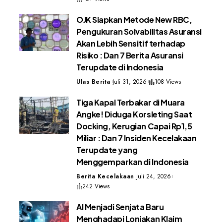
OJK Siapkan Metode New RBC,
Pengukuran Solvabilitas Asuransi
Akan Lebih Sensitif terhadap
Risiko : Dan 7 Berita Asuransi
Terupdate di Indonesia
Ulas Berita
Juli 31, 2026
108 Views
Tiga Kapal Terbakar di Muara
Angke! Diduga Korsleting Saat
Docking, Kerugian Capai Rp1,5
Miliar : Dan 7 Insiden Kecelakaan
Terupdate yang
Menggemparkan di Indonesia
Berita Kecelakaan
Juli 24, 2026
242 Views
AI Menjadi Senjata Baru
Menghadapi Lonjakan Klaim