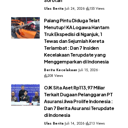
Sorotan
Ulas Berita
Juli 24, 2026
155 Views
Palang Pintu Diduga Telat
Menutup! KA Logawa Hantam
Truk Ekspedisi di Nganjuk, 1
Tewas dan Sejumlah Kereta
Terlambat : Dan 7 Insiden
Kecelakaan Terupdate yang
Menggemparkan di Indonesia
Berita Kecelakaan
Juli 15, 2026
208 Views
OJK Sita Aset Rp113,97 Miliar
Terkait Dugaan Pelanggaran PT
Asuransi Jiwa Prolife Indonesia :
Dan 7 Berita Asuransi Terupdate
di Indonesia
Ulas Berita
Juli 14, 2026
213 Views