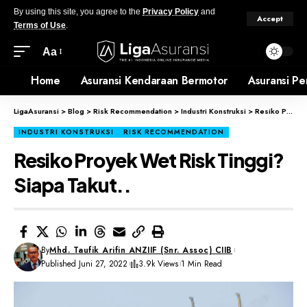
By using this site, you agree to the
Privacy Policy
and
Accept
Terms of Use
.
Aa
Home
Asuransi Kendaraan Bermotor
Asuransi Pe
LigaAsuransi
>
Blog
>
Risk Recommendation
>
Industri Konstruksi
>
Resiko Proyek Wet Risk Tinggi? Siapa Takut..
INDUSTRI KONSTRUKSI
RISK RECOMMENDATION
Resiko Proyek Wet Risk Tinggi?
Siapa Takut..
By
Mhd. Taufik Arifin ANZIIF (Snr. Assoc) CIIB
Published Juni 27, 2022
3.9k Views
1 Min Read