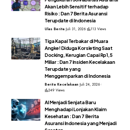
Akan Lebih Sensitif terhadap
Risiko : Dan 7 Berita Asuransi
Terupdate di Indonesia
Ulas Berita
Juli 31, 2026
113 Views
Tiga Kapal Terbakar di Muara
Angke! Diduga Korsleting Saat
Docking, Kerugian Capai Rp1,5
Miliar : Dan 7 Insiden Kecelakaan
Terupdate yang
Menggemparkan di Indonesia
Berita Kecelakaan
Juli 24, 2026
249 Views
AI Menjadi Senjata Baru
Menghadapi Lonjakan Klaim
Kesehatan : Dan 7 Berita
Asuransi Indonesia yang Menjadi