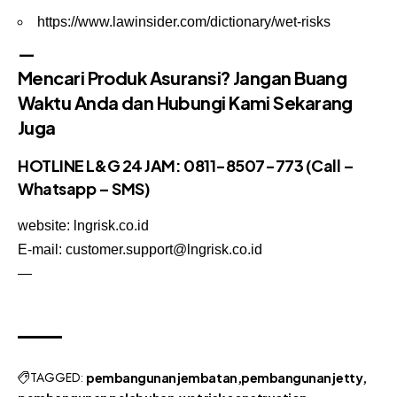
https://www.lawinsider.com/dictionary/wet-risks
—
Mencari Produk Asuransi? Jangan Buang
Waktu Anda dan Hubungi Kami Sekarang
Juga
HOTLINE L&G 24 JAM:
0811-8507-773
(Call –
Whatsapp – SMS)
website: lngrisk.co.id
E-mail: customer.support@lngrisk.co.id
—
TAGGED:
pembangunan jembatan
pembangunan jetty