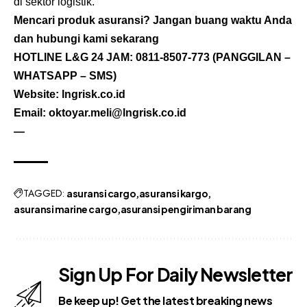
di sektor logistik.
Mencari produk asuransi? Jangan buang waktu Anda
dan hubungi kami sekarang
HOTLINE L&G 24 JAM:
0811-8507-773
(PANGGILAN –
WHATSAPP – SMS)
Website: lngrisk.co.id
Email: oktoyar.meli@lngrisk.co.id
—
TAGGED:
asuransi cargo
asuransi kargo
asuransi marine cargo
asuransi pengiriman barang
Sign Up For Daily Newsletter
Be keep up! Get the latest breaking news