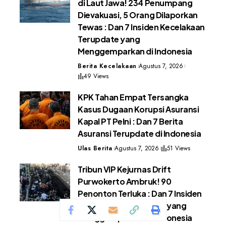
di Laut Jawa! 234 Penumpang
Dievakuasi, 5 Orang Dilaporkan
Tewas : Dan 7 Insiden Kecelakaan
Terupdate yang
Menggemparkan di Indonesia
Berita Kecelakaan
Agustus 7, 2026
49 Views
KPK Tahan Empat Tersangka
Kasus Dugaan Korupsi Asuransi
Kapal PT Pelni : Dan 7 Berita
Asuransi Terupdate di Indonesia
Ulas Berita
Agustus 7, 2026
51 Views
Tribun VIP Kejurnas Drift
Purwokerto Ambruk! 90
Penonton Terluka : Dan 7 Insiden
Kecelakaan Terupdate yang
Menggemparkan di Indonesia