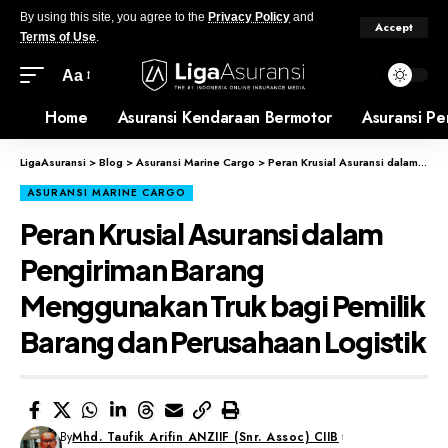
By using this site, you agree to the
Privacy Policy
and
Accept
Terms of Use
.
Aa
Home
Asuransi Kendaraan Bermotor
Asuransi Pe
LigaAsuransi
>
Blog
>
Asuransi Marine Cargo
>
Peran Krusial Asuransi dalam Pengiriman Barang Menggunakan Truk bagi Pemilik Barang dan Perusahaan Logistik
ASURANSI MARINE CARGO
Peran Krusial Asuransi dalam
Pengiriman Barang
Menggunakan Truk bagi Pemilik
Barang dan Perusahaan Logistik
By
Mhd. Taufik Arifin ANZIIF (Snr. Assoc) CIIB