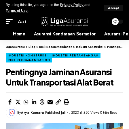
By using this site, you agree to the
Privacy Policy
and
Accept
Terms of Use
.
Aa
Home
Asuransi Kendaraan Bermotor
Asuransi Pe
LigaAsuransi
>
Blog
>
Risk Recommendation
>
Industri Konstruksi
>
Pentingnya Jaminan Asuransi Untuk Transportasi Alat Berat
INDUSTRI KONSTRUKSI
INDUSTRI PERTAMBANGAN
RISK RECOMMENDATION
Pentingnya Jaminan Asuransi
Untuk Transportasi Alat Berat
By
Arya Kumara
Published Juli 4, 2023
820 Views
0 Min Read