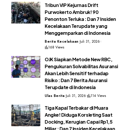
Tribun VIP Kejurnas Drift
Purwokerto Ambruk! 90
Penonton Terluka : Dan 7 Insiden
Kecelakaan Terupdate yang
Menggemparkan di Indonesia
Berita Kecelakaan
Juli 31, 2026
168 Views
OJK Siapkan Metode New RBC,
Pengukuran Solvabilitas Asuransi
Akan Lebih Sensitif terhadap
Risiko : Dan 7 Berita Asuransi
Terupdate di Indonesia
Ulas Berita
Juli 31, 2026
114 Views
Tiga Kapal Terbakar di Muara
Angke! Diduga Korsleting Saat
Docking, Kerugian Capai Rp1,5
Miliar : Dan 7 Insiden Kecelakaan