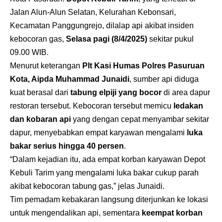
Jalan Alun-Alun Selatan, Kelurahan Kebonsari,
Kecamatan Panggungrejo, dilalap api akibat insiden
kebocoran gas,
Selasa pagi (8/4/2025)
sekitar pukul
09.00 WIB.
Menurut keterangan
Plt Kasi Humas Polres Pasuruan
Kota, Aipda Muhammad Junaidi
, sumber api diduga
kuat berasal dari
tabung elpiji yang bocor
di area dapur
restoran tersebut. Kebocoran tersebut memicu
ledakan
dan kobaran api
yang dengan cepat menyambar sekitar
dapur, menyebabkan empat karyawan mengalami
luka
bakar serius hingga 40 persen
.
“Dalam kejadian itu, ada empat korban karyawan Depot
Kebuli Tarim yang mengalami luka bakar cukup parah
akibat kebocoran tabung gas,” jelas Junaidi.
Tim pemadam kebakaran langsung diterjunkan ke lokasi
untuk mengendalikan api, sementara
keempat korban