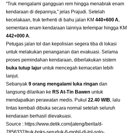
“Truk mengalami gangguan rem hingga menabrak enam
kendaraan di depannya,” jelas Prajudi. Setelah
kecelakaan, truk terhenti di bahu jalan KM
440+600 A
,
sementara enam kendaraan lainnya terlempar hingga KM
442+000 A
.
Petugas jalan tol dan kepolisian segera tiba di lokasi
untuk melakukan penanganan dan evakuasi. Selama
proses pemindahan kendaraan, diberlakukan sistem
buka tutup lajur
untuk mencegah kemacetan lebih
lanjut.
Sebanyak
9 orang mengalami luka ringan
dan
langsung dilarikan ke
RS At-Tin Bawen
untuk
mendapatkan perawatan medis. Pukul
22.40 WIB
, lalu
lintas kembali dibuka secara normal setelah seluruh
kendaraan berhasil dievakuasi.
Source :
https://www.detik.com/jateng/berita/d-
7856337/truk-boks-seruduk-6-mobil-di-tol-solo-