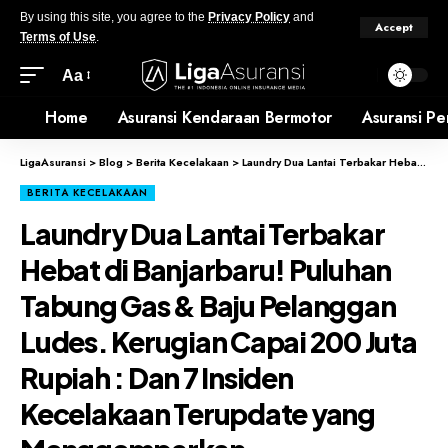
By using this site, you agree to the
Privacy Policy
and
Accept
Terms of Use
.
Aa
Home
Asuransi Kendaraan Bermotor
Asuransi Pe
LigaAsuransi
>
Blog
>
Berita Kecelakaan
>
Laundry Dua Lantai Terbakar Hebat di Banjarbaru! Puluhan Tabung Gas & Baju Pelanggan Ludes. Kerugian Capai 200 Juta Rupiah : Dan 7 Insiden Kecelakaan Terupdate yang Menggemparkan
BERITA KECELAKAAN
Laundry Dua Lantai Terbakar
Hebat di Banjarbaru! Puluhan
Tabung Gas & Baju Pelanggan
Ludes. Kerugian Capai 200 Juta
Rupiah : Dan 7 Insiden
Kecelakaan Terupdate yang