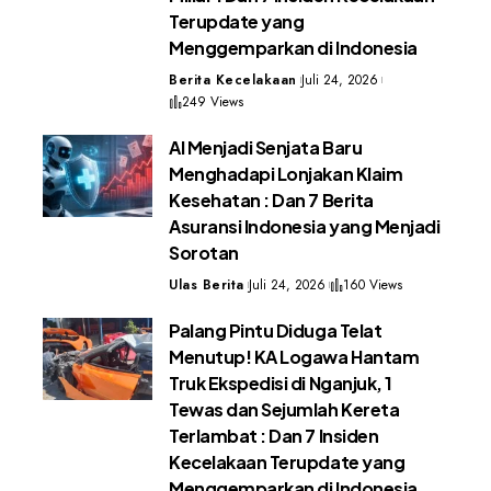
Terupdate yang
Menggemparkan di Indonesia
Berita Kecelakaan
Juli 24, 2026
249 Views
AI Menjadi Senjata Baru
Menghadapi Lonjakan Klaim
Kesehatan : Dan 7 Berita
Asuransi Indonesia yang Menjadi
Sorotan
Ulas Berita
Juli 24, 2026
160 Views
Palang Pintu Diduga Telat
Menutup! KA Logawa Hantam
Truk Ekspedisi di Nganjuk, 1
Tewas dan Sejumlah Kereta
Terlambat : Dan 7 Insiden
Kecelakaan Terupdate yang
Menggemparkan di Indonesia