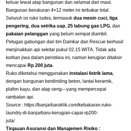
keluar lewat atap bangunan dan selamat dari maut.
Bangunan berukuran 4×12 meter ini terbakar total.
Seluruh isi ruko ludes, termasuk
dua mesin cuci, tiga
pengering, dua setrika uap, 25 tabung gas LPG
, dan
pakaian pelanggan
yang belum sempat diambil.
Petugas gabungan dari tim Damkar dan Rescue berhasil
menjinakkan api sekitar pukul 02.15 WITA. Tidak ada
korban jiwa dalam peristiwa ini, namun kerugian ditaksir
mencapai
Rp 200 juta
.
Ruko diketahui menggunakan
instalasi listrik lama
,
dengan bangunan berdinding beton, lantai keramik,
plafon kayu, dan atap seng—yang mempercepat
rambatan api.
Source :
https://banjarbaruklik.com/kebakaran-ruko-
laundry-di-banjarbaru-kerugian-capai-rp200-
juta/
Tinjauan Asuransi dan Manajemen Risiko :