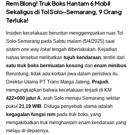
Rem Blong! Truk Boks Hantam 6 Mobil
Sekaligus di Tol Solo-Semarang, 9 Orang
Terluka!
Insiden kecelakaan beruntun menggemparkan ruas Tol
Solo-Semarang pada Sabtu malam (5/4/2025) saat
sistem
one way lokal
tengah diberlakukan. Kejadian
nahas tersebut melibatkan
tujuh kendaraan
, terdiri dari
satu truk boks bermuatan kosong
dan
enam minibus
.
Beruntung, tidak ada korban jiwa dalam peristiwa itu.
Direktur Utama PT Trans Marga Jateng,
Prajudi
,
mengungkapkan bahwa kecelakaan terjadi di KM
422+000 jalur A
, arah Solo menuju Semarang sekitar
pukul
21.19 WIB
. Diduga penyebab utama adalah
kegagalan fungsi rem
pada truk boks, yang
mengakibatkan truk menghantam enam kendaraan yang
melaju di depannya.