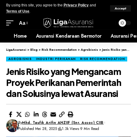
By using this site, you agree to the
Privacy Policy
and
Accept
Terms of Use
.
Aa
Home
Asuransi Kendaraan Bermotor
Asuransi Pe
LigaAsuransi
>
Blog
>
Risk Recommendation
>
Agrobisnis
>
Jenis Risiko yang Mengancam Proyek Perikanan Pemerintah dan Solusinya lewat Asuransi
AGROBISNIS
INDUSTRI PERIKANAN
RISK RECOMMENDATION
Jenis Risiko yang Mengancam
Proyek Perikanan Pemerintah
dan Solusinya lewat Asuransi
By
Mhd. Taufik Arifin ANZIIF (Snr. Assoc) CIIB
Published Mei 28, 2025
1.3k Views
9 Min Read