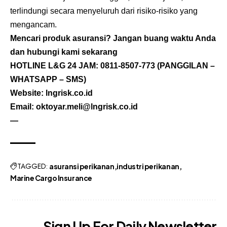
terlindungi secara menyeluruh dari risiko-risiko yang
mengancam.
Mencari produk asuransi? Jangan buang waktu Anda
dan hubungi kami sekarang
HOTLINE L&G 24 JAM:
0811-8507-773
(PANGGILAN –
WHATSAPP – SMS)
Website: lngrisk.co.id
Email: oktoyar.meli@lngrisk.co.id
—
TAGGED:
asuransi perikanan
industri perikanan
Marine Cargo Insurance
Sign Up For Daily Newsletter