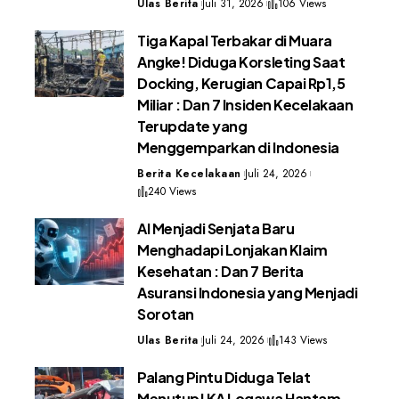
Ulas Berita
Juli 31, 2026
106 Views
Tiga Kapal Terbakar di Muara
Angke! Diduga Korsleting Saat
Docking, Kerugian Capai Rp1,5
Miliar : Dan 7 Insiden Kecelakaan
Terupdate yang
Menggemparkan di Indonesia
Berita Kecelakaan
Juli 24, 2026
240 Views
AI Menjadi Senjata Baru
Menghadapi Lonjakan Klaim
Kesehatan : Dan 7 Berita
Asuransi Indonesia yang Menjadi
Sorotan
Ulas Berita
Juli 24, 2026
143 Views
Palang Pintu Diduga Telat
Menutup! KA Logawa Hantam