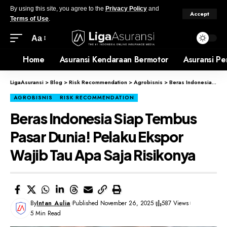
By using this site, you agree to the
Privacy Policy
and
Accept
Terms of Use
.
Aa
Home
Asuransi Kendaraan Bermotor
Asuransi Pe
LigaAsuransi
>
Blog
>
Risk Recommendation
>
Agrobisnis
>
Beras Indonesia Siap Tembus Pasar Dunia! Pelaku Ekspor Wajib Tau Apa Saja Risikonya
AGROBISNIS
RISK RECOMMENDATION
Beras Indonesia Siap Tembus
Pasar Dunia! Pelaku Ekspor
Wajib Tau Apa Saja Risikonya
By
Intan Aulia
Published November 26, 2025
587 Views
5 Min Read