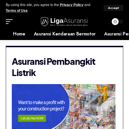
By using this site, you agree to the
Privacy Policy
and
Accept
Terms of Use
.
Home
Asuransi Kendaraan Bermotor
Asuransi Pe
Asuransi Pembangkit
Listrik