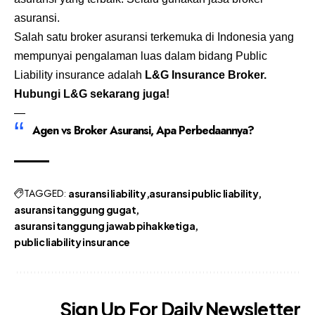
asuransi.
Salah satu broker asuransi terkemuka di Indonesia yang
mempunyai pengalaman luas dalam bidang Public
Liability insurance adalah
L&G Insurance Broker
.
Hubungi L&G sekarang juga!
—
Agen vs Broker Asuransi, Apa Perbedaannya?
TAGGED:
asuransi liability
asuransi public liability
asuransi tanggung gugat
asuransi tanggung jawab pihak ketiga
public liability insurance
Sign Up For Daily Newsletter