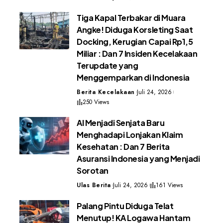
Tiga Kapal Terbakar di Muara
Angke! Diduga Korsleting Saat
Docking, Kerugian Capai Rp1,5
Miliar : Dan 7 Insiden Kecelakaan
Terupdate yang
Menggemparkan di Indonesia
Berita Kecelakaan
Juli 24, 2026
250 Views
AI Menjadi Senjata Baru
Menghadapi Lonjakan Klaim
Kesehatan : Dan 7 Berita
Asuransi Indonesia yang Menjadi
Sorotan
Ulas Berita
Juli 24, 2026
161 Views
Palang Pintu Diduga Telat
Menutup! KA Logawa Hantam