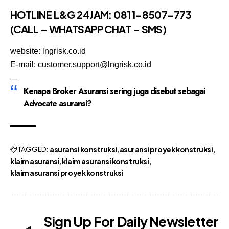
HOTLINE L&G 24JAM: 0811-8507-773
(CALL – WHATSAPP CHAT – SMS)
website:
lngrisk.co.id
E-mail: customer.support@lngrisk.co.id
—
Kenapa Broker Asuransi sering juga disebut sebagai
Advocate asuransi?
TAGGED:
asuransi konstruksi
asuransi proyek konstruksi
klaim asuransi
klaim asuransi konstruksi
klaim asuransi proyek konstruksi
Sign Up For Daily Newsletter