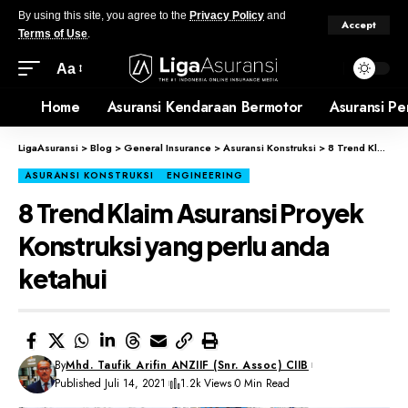
By using this site, you agree to the
Privacy Policy
and
Accept
Terms of Use
.
Aa
Home
Asuransi Kendaraan Bermotor
Asuransi Pe
LigaAsuransi
>
Blog
>
General Insurance
>
Asuransi Konstruksi
>
8 Trend Klaim Asuransi Proyek Konstruksi yang perlu anda ketahui
ASURANSI KONSTRUKSI
ENGINEERING
8 Trend Klaim Asuransi Proyek
Konstruksi yang perlu anda
ketahui
By
Mhd. Taufik Arifin ANZIIF (Snr. Assoc) CIIB
Published Juli 14, 2021
1.2k Views
0 Min Read