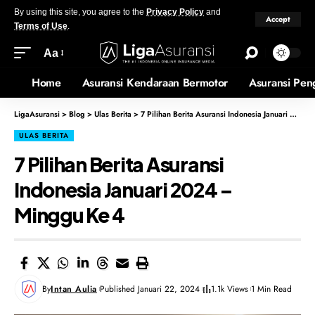
By using this site, you agree to the
Privacy Policy
and
Accept
Terms of Use
.
Aa
Home
Asuransi Kendaraan Bermotor
Asuransi Pen
LigaAsuransi
>
Blog
>
Ulas Berita
>
7 Pilihan Berita Asuransi Indonesia Januari 2024 – Minggu Ke 4
ULAS BERITA
7 Pilihan Berita Asuransi
Indonesia Januari 2024 –
Minggu Ke 4
By
Intan Aulia
Published Januari 22, 2024
1.1k Views
1 Min Read