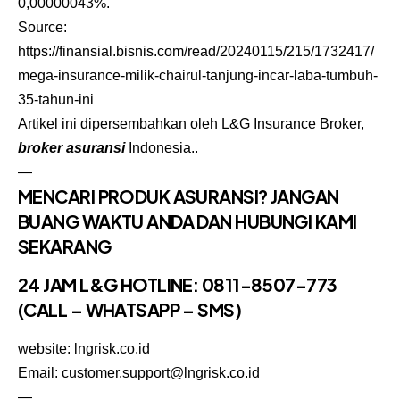
0,00000043%.
Source:
https://finansial.bisnis.com/read/20240115/215/1732417/
mega-insurance-milik-chairul-tanjung-incar-laba-tumbuh-
35-tahun-ini
Artikel ini dipersembahkan oleh L&G
Insurance Broker
,
broker asuransi
Indonesia..
—
MENCARI PRODUK ASURANSI? JANGAN
BUANG WAKTU ANDA DAN HUBUNGI KAMI
SEKARANG
24 JAM L&G HOTLINE:
0811-8507-773
(CALL – WHATSAPP – SMS)
website: lngrisk.co.id
Email: customer.support@lngrisk.co.id
—