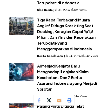
Terupdate di Indonesia
Ulas Berita
Juli 31, 2026
106 Views
Tiga Kapal Terbakar di Muara
Angke! Diduga Korsleting Saat
Docking, Kerugian Capai Rp1,5
Miliar : Dan 7 Insiden Kecelakaan
Terupdate yang
Menggemparkan di Indonesia
Berita Kecelakaan
Juli 24, 2026
242 Views
AI Menjadi Senjata Baru
Menghadapi Lonjakan Klaim
Kesehatan : Dan 7 Berita
Asuransi Indonesia yang Menjadi
Sorotan
Ulas Berita
Juli 24, 2026
146 Views
Palang Pintu Diduga Telat