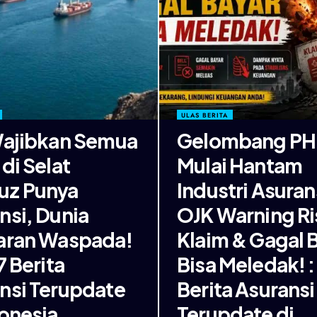
ULAS BERITA
Wajibkan Semua
Gelombang PH
di Selat
Mulai Hantam
uz Punya
Industri Asuran
nsi, Dunia
OJK Warning Ri
aran Waspada!
Klaim & Gagal 
7 Berita
Bisa Meledak! :
nsi Terupdate
Berita Asuransi
donesia
Terupdate di