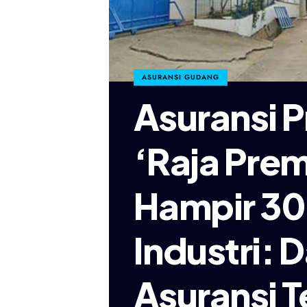
ASURANSI GUDANG
Asuransi P
‘Raja Pre
Hampir 3
Industri: D
Asuransi T