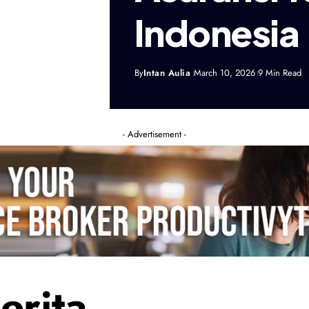
Indonesia
By
Intan Aulia
March 10, 2026
9 Min Read
- Advertisement -
erita