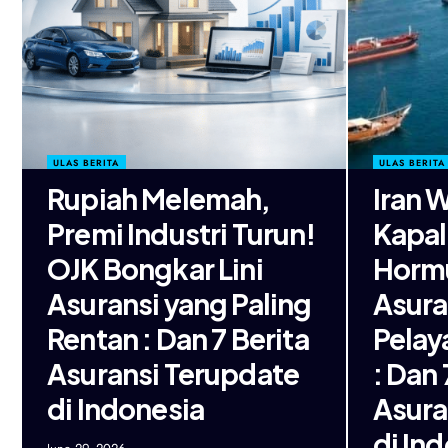
ULAS BERITA
ULAS BERITA
Rupiah Melemah,
Iran 
Premi Industri Turun!
Kapal 
OJK Bongkar Lini
Horm
Asuransi yang Paling
Asura
Rentan : Dan 7 Berita
Pelay
Asuransi Terupdate
: Dan 
di Indonesia
Asura
di In