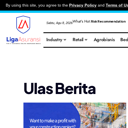
By using this site, you agree to the
Privacy Policy
and
Terms of U
What's Hot:
Risk Recommendation
Sabtu, Agu 8, 2026
Industry
Retail
Agrobisnis
Bed
Ulas Berita