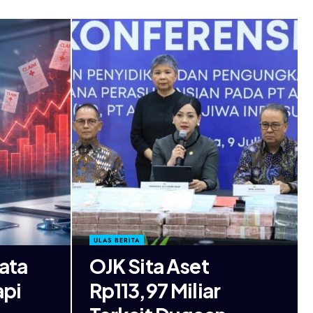
ULAS BERITA
ata
OJK Sita Aset
api
Rp113,97 Miliar