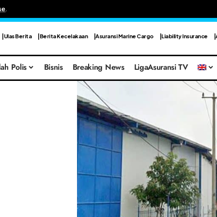
se
.
Ulas Berita
Berita Kecelakaan
Asuransi Marine Cargo
Liability Insurance
ah Polis
Bisnis
Breaking News
LigaAsuransi TV