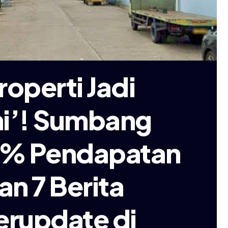
roperti Jadi
mi’! Sumbang
0% Pendapatan
an 7 Berita
erupdate di