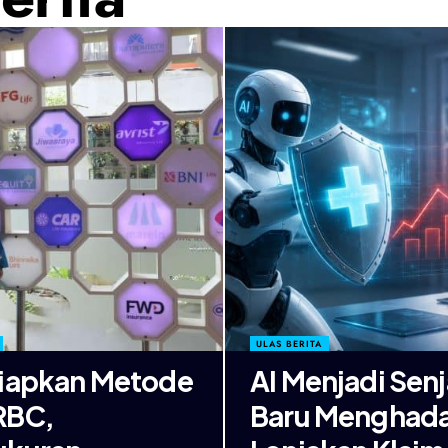
ULAS BERITA
iapkan Metode
AI Menjadi Senj
RBC,
Baru Menghad