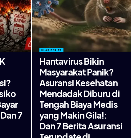
ULAS BERITA
K
Hantavirus Bikin
Masyarakat Panik?
si?
Asuransi Kesehatan
siko
Mendadak Diburu di
Bayar
Tengah Biaya Medis
 Dan 7
yang Makin Gila!:
Dan 7 Berita Asuransi
Terupdate di