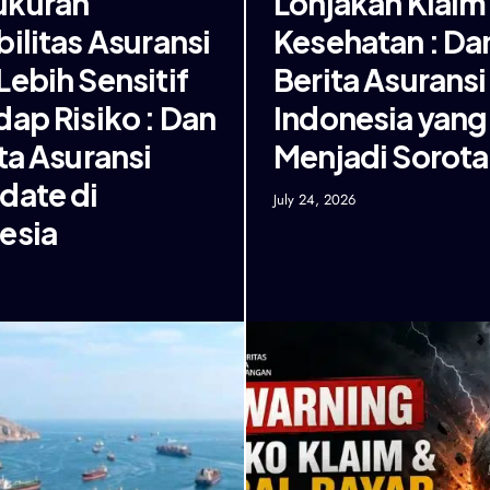
ukuran
Lonjakan Klaim
bilitas Asuransi
Kesehatan : Da
Lebih Sensitif
Berita Asuransi
dap Risiko : Dan
Indonesia yang
ita Asuransi
Menjadi Sorot
date di
July 24, 2026
esia