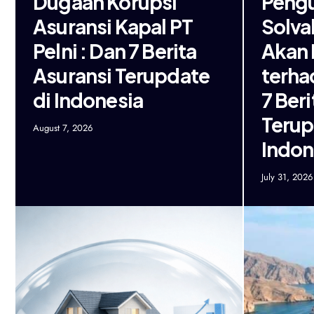
Dugaan Korupsi
Peng
Asuransi Kapal PT
Solva
Pelni : Dan 7 Berita
Akan 
Asuransi Terupdate
terha
di Indonesia
7 Ber
Terup
August 7, 2026
Indon
July 31, 2026