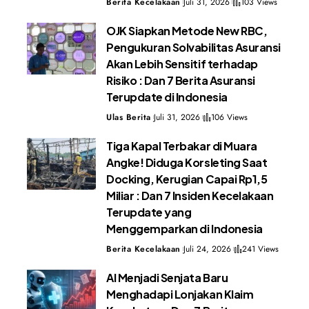
Berita Kecelakaan
Juli 31, 2026
103 Views
OJK Siapkan Metode New RBC,
Pengukuran Solvabilitas Asuransi
Akan Lebih Sensitif terhadap
Risiko : Dan 7 Berita Asuransi
Terupdate di Indonesia
Ulas Berita
Juli 31, 2026
106 Views
Tiga Kapal Terbakar di Muara
Angke! Diduga Korsleting Saat
Docking, Kerugian Capai Rp1,5
Miliar : Dan 7 Insiden Kecelakaan
Terupdate yang
Menggemparkan di Indonesia
Berita Kecelakaan
Juli 24, 2026
241 Views
AI Menjadi Senjata Baru
Menghadapi Lonjakan Klaim