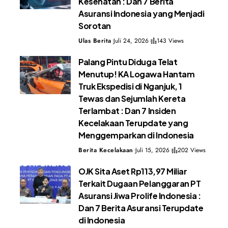
Kesehatan : Dan 7 Berita
Asuransi Indonesia yang Menjadi
Sorotan
Ulas Berita
Juli 24, 2026
143 Views
Palang Pintu Diduga Telat
Menutup! KA Logawa Hantam
Truk Ekspedisi di Nganjuk, 1
Tewas dan Sejumlah Kereta
Terlambat : Dan 7 Insiden
Kecelakaan Terupdate yang
Menggemparkan di Indonesia
Berita Kecelakaan
Juli 15, 2026
202 Views
OJK Sita Aset Rp113,97 Miliar
Terkait Dugaan Pelanggaran PT
Asuransi Jiwa Prolife Indonesia :
Dan 7 Berita Asuransi Terupdate
di Indonesia