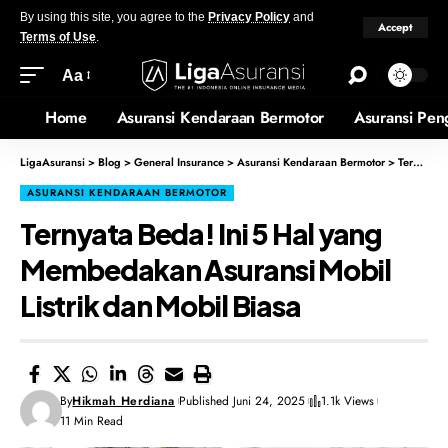
By using this site, you agree to the
Privacy Policy
and
Accept
Terms of Use
.
Aa
Home
Asuransi Kendaraan Bermotor
Asuransi Pen
LigaAsuransi
>
Blog
>
General Insurance
>
Asuransi Kendaraan Bermotor
>
Ternyata Beda! Ini 5 Hal yang Membedakan Asuransi Mobil Listrik dan Mobil Biasa
ASURANSI KENDARAAN BERMOTOR
Ternyata Beda! Ini 5 Hal yang
Membedakan Asuransi Mobil
Listrik dan Mobil Biasa
By
Hikmah Herdiana
Published Juni 24, 2025
1.1k Views
11 Min Read