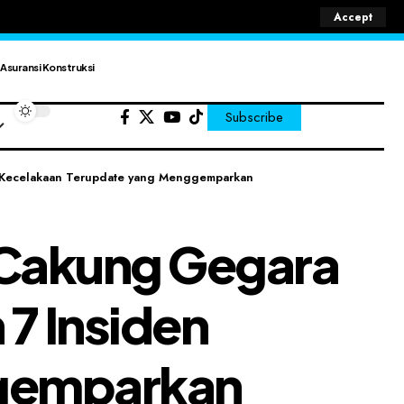
Accept
Asuransi Konstruksi
Subscribe
n Kecelakaan Terupdate yang Menggemparkan
 Cakung Gegara
7 Insiden
ggemparkan