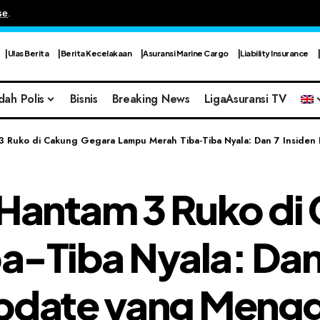
se
.
Ulas Berita
Berita Kecelakaan
Asuransi Marine Cargo
Liability Insurance
dah Polis
Bisnis
Breaking News
LigaAsuransi TV
3 Ruko di Cakung Gegara Lampu Merah Tiba-Tiba Nyala: Dan 7 Inside
 Hantam 3 Ruko di
-Tiba Nyala: Dan 
update yang Men