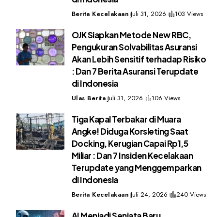
Berita Kecelakaan
Juli 31, 2026
103 Views
OJK Siapkan Metode New RBC,
Pengukuran Solvabilitas Asuransi
Akan Lebih Sensitif terhadap Risiko
: Dan 7 Berita Asuransi Terupdate
di Indonesia
Ulas Berita
Juli 31, 2026
106 Views
Tiga Kapal Terbakar di Muara
Angke! Diduga Korsleting Saat
Docking, Kerugian Capai Rp1,5
Miliar : Dan 7 Insiden Kecelakaan
Terupdate yang Menggemparkan
di Indonesia
Berita Kecelakaan
Juli 24, 2026
240 Views
AI Menjadi Senjata Baru