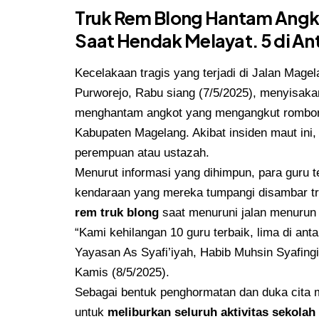
Truk Rem Blong Hantam Angkot
Saat Hendak Melayat. 5 di An
Kecelakaan tragis yang terjadi di Jalan Mage
Purworejo, Rabu siang (7/5/2025), menyisak
menghantam angkot yang mengangkut rombong
Kabupaten Magelang. Akibat insiden maut ini
perempuan atau ustazah.
Menurut informasi yang dihimpun, para guru t
kendaraan yang mereka tumpangi disambar tru
rem truk blong
saat menuruni jalan menurun 
“Kami kehilangan 10 guru terbaik, lima di an
Yayasan As Syafi’iyah, Habib Muhsin Syafing
Kamis (8/5/2025).
Sebagai bentuk penghormatan dan duka cita
untuk
meliburkan seluruh aktivitas sekola