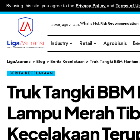
By using this site, you agree to the
Privacy Policy
and
Terms of U
What's Hot:
Risk Recommendation
Jumat, Agu 7, 2026
Industry
Retail
Agrobisnis
Be
LigaAsuransi
>
Blog
>
Berita Kecelakaan
>
Truk Tangki BBM Hantam 
BERITA KECELAKAAN
Truk Tangki BBM
Lampu Merah Tiba
Kecelakaan Ter