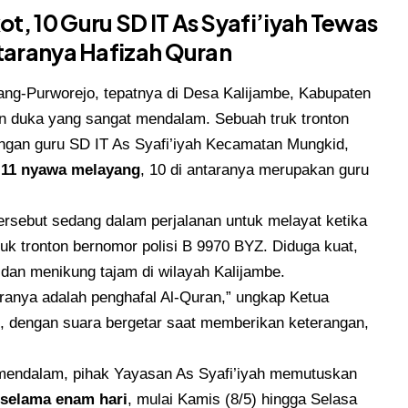
, 10 Guru SD IT As Syafi’iyah Tewas
taranya Hafizah Quran
lang-Purworejo, tepatnya di Desa Kalijambe, Kabupaten
an duka yang sangat mendalam. Sebuah truk tronton
an guru SD IT As Syafi’iyah Kecamatan Mungkid,
,
11 nyawa melayang
, 10 di antaranya merupakan guru
ersebut sedang dalam perjalanan untuk melayat ketika
k tronton bernomor polisi B 9970 BYZ. Diduga kuat,
dan menikung tajam di wilayah Kalijambe.
taranya adalah penghafal Al-Quran,” ungkap Ketua
i, dengan suara bergetar saat memberikan keterangan,
 mendalam, pihak Yayasan As Syafi’iyah memutuskan
h selama enam hari
, mulai Kamis (8/5) hingga Selasa