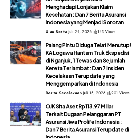
Menghadapi Lonjakan Klaim
Kesehatan : Dan 7 Berita Asuransi
Indonesia yang Menjadi Sorotan
Ulas Berita
Juli 24, 2026
143 Views
Palang Pintu Diduga Telat Menutup!
KA Logawa Hantam Truk Ekspedisi
di Nganjuk, 1 Tewas dan Sejumlah
Kereta Terlambat : Dan 7 Insiden
Kecelakaan Terupdate yang
Menggemparkan di Indonesia
Berita Kecelakaan
Juli 15, 2026
201 Views
OJK Sita Aset Rp113,97 Miliar
Terkait Dugaan Pelanggaran PT
Asuransi Jiwa Prolife Indonesia :
Dan 7 Berita Asuransi Terupdate di
Indonesia