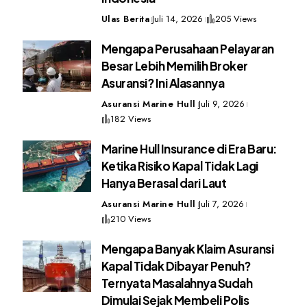
Ulas Berita
Juli 14, 2026
205 Views
Mengapa Perusahaan Pelayaran
Besar Lebih Memilih Broker
Asuransi? Ini Alasannya
Asuransi Marine Hull
Juli 9, 2026
182 Views
Marine Hull Insurance di Era Baru:
Ketika Risiko Kapal Tidak Lagi
Hanya Berasal dari Laut
Asuransi Marine Hull
Juli 7, 2026
210 Views
Mengapa Banyak Klaim Asuransi
Kapal Tidak Dibayar Penuh?
Ternyata Masalahnya Sudah
Dimulai Sejak Membeli Polis