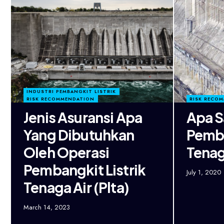
INDUSTRI PEMBANGKIT LISTRIK
RISK RECOMMENDATION
RISK RECO
Jenis Asuransi Apa
Apa S
Yang Dibutuhkan
Pemba
Oleh Operasi
Tenag
Pembangkit Listrik
July 1, 2020
Tenaga Air (Plta)
March 14, 2023