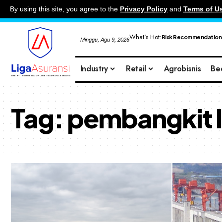
By using this site, you agree to the
Privacy Policy
and
Terms of U
What's Hot:
Risk Recommendation
Minggu, Agu 9, 2026
Industry
Retail
Agrobisnis
Be
Tag:
pembangkit li