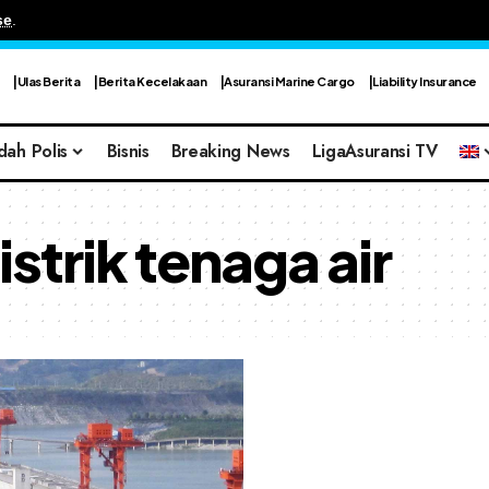
se
.
Ulas Berita
Berita Kecelakaan
Asuransi Marine Cargo
Liability Insurance
dah Polis
Bisnis
Breaking News
LigaAsuransi TV
strik tenaga air