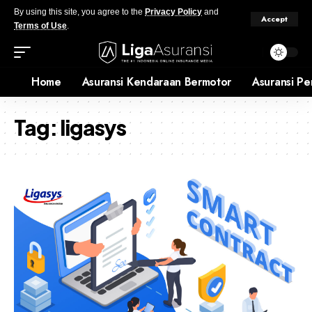
By using this site, you agree to the
Privacy Policy
and
Accept
Terms of Use
.
Home
Asuransi Kendaraan Bermotor
Asuransi Pe
Tag:
ligasys