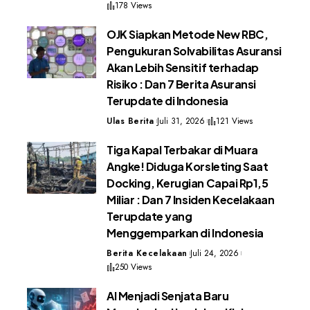
178 Views
OJK Siapkan Metode New RBC,
Pengukuran Solvabilitas Asuransi
Akan Lebih Sensitif terhadap
Risiko : Dan 7 Berita Asuransi
Terupdate di Indonesia
Ulas Berita
Juli 31, 2026
121 Views
Tiga Kapal Terbakar di Muara
Angke! Diduga Korsleting Saat
Docking, Kerugian Capai Rp1,5
Miliar : Dan 7 Insiden Kecelakaan
Terupdate yang
Menggemparkan di Indonesia
Berita Kecelakaan
Juli 24, 2026
250 Views
AI Menjadi Senjata Baru