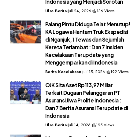
Indonesia yang Menjadi Sorotan
Ulas Berita
Juli 24, 2026
136 Views
Palang Pintu Diduga Telat Menutup!
KA Logawa Hantam Truk Ekspedisi
di Nganjuk, 1 Tewas dan Sejumlah
Kereta Terlambat : Dan 7 Insiden
Kecelakaan Terupdate yang
Menggemparkan di Indonesia
Berita Kecelakaan
Juli 15, 2026
192 Views
OJK Sita Aset Rp113,97 Miliar
Terkait Dugaan Pelanggaran PT
Asuransi Jiwa Prolife Indonesia :
Dan 7 Berita Asuransi Terupdate di
Indonesia
Ulas Berita
Juli 14, 2026
195 Views