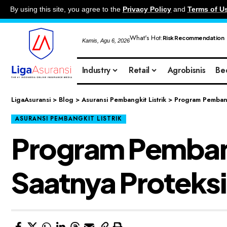
By using this site, you agree to the
Privacy Policy
and
Terms of U
What's Hot:
Risk Recommendation
Kamis, Agu 6, 2026
Industry
Retail
Agrobisnis
Be
LigaAsuransi
>
Blog
>
Asuransi Pembangkit Listrik
>
Program Pembangk
ASURANSI PEMBANGKIT LISTRIK
Program Pembang
Saatnya Proteksi