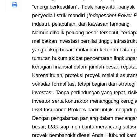
“energi berkeadilan”. Tidak hanya itu, banyak
penyedia listrik mandiri (
Independent Power P
industri, pelabuhan, dan kawasan tambang.
Namun dibalik peluang besar tersebut, terdapa
melibatkan investasi bernilai tinggi, infrastru
yang cukup besar: mulai dari keterlambatan 
tuntutan hukum akibat pencemaran lingkungan
kerugian finansial dalam jumlah besar, reputa
Karena itulah, proteksi proyek melalui asura
sekadar formalitas, tetapi bagian dari strat
investasi. Tanpa perlindungan yang tepat, ri
investor serta kontraktor menanggung kerugia
L&G Insurance Brokers hadir untuk menjadi p
Dengan pengalaman panjang dalam menangani s
besar, L&G siap membantu merancang solusi 
proyek pembangkit diesel Anda. Hubungi kam