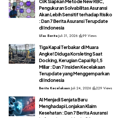
OJK Siapkan Metode New RBC,
Pengukuran Solvabilitas Asuransi
Akan Lebih Sensitif terhadap Risiko
: Dan 7 Berita Asuransi Terupdate
di Indonesia
Ulas Berita
Juli 31, 2026
99 Views
Tiga Kapal Terbakar di Muara
Angke! Diduga Korsleting Saat
Docking, Kerugian Capai Rp1,5
Miliar : Dan 7 Insiden Kecelakaan
Terupdate yang Menggemparkan
di Indonesia
Berita Kecelakaan
Juli 24, 2026
229 Views
AI Menjadi Senjata Baru
Menghadapi Lonjakan Klaim
Kesehatan : Dan 7 Berita Asuransi