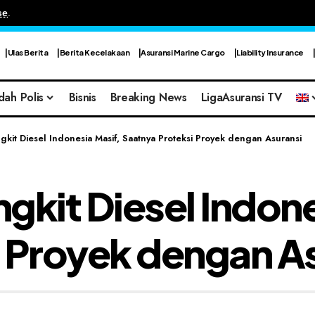
se
.
Ulas Berita
Berita Kecelakaan
Asuransi Marine Cargo
Liability Insurance
dah Polis
Bisnis
Breaking News
LigaAsuransi TV
it Diesel Indonesia Masif, Saatnya Proteksi Proyek dengan Asuransi
kit Diesel Indone
 Proyek dengan A