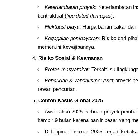
Keterlambatan proyek
: Keterlambatan i
kontraktual (
liquidated damages
).
Fluktuasi biaya
: Harga bahan bakar dan 
Kegagalan pembayaran
: Risiko dari pih
memenuhi kewajibannya.
Risiko Sosial & Keamanan
Protes masyarakat
: Terkait isu lingkun
Pencurian & vandalisme
: Aset proyek be
rawan pencurian.
Contoh Kasus Global 2025
Awal tahun 2025, sebuah proyek pembang
hampir 9 bulan karena banjir besar yang mer
Di Filipina, Februari 2025, terjadi keb