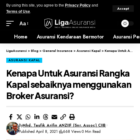
By using this site, you agree to the
Privacy Policy
and
Accept
Terms of Use
.
Aa
Home
Asuransi Kendaraan Bermotor
Asuransi Pe
LigaAsuransi
>
Blog
>
General Insurance
>
Asuransi Kapal
>
Kenapa Untuk Asuransi Rangka Kapal sebaiknya menggunakan Broker Asuransi?
ASURANSI KAPAL
Kenapa Untuk Asuransi Rangka
Kapal sebaiknya menggunakan
Broker Asuransi?
By
Mhd. Taufik Arifin ANZIIF (Snr. Assoc) CIIB
Published April 8, 2021
668 Views
0 Min Read