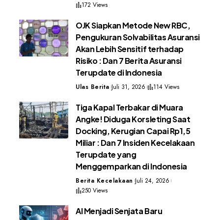
172 Views
OJK Siapkan Metode New RBC,
Pengukuran Solvabilitas Asuransi
Akan Lebih Sensitif terhadap
Risiko : Dan 7 Berita Asuransi
Terupdate di Indonesia
Ulas Berita
Juli 31, 2026
114 Views
Tiga Kapal Terbakar di Muara
Angke! Diduga Korsleting Saat
Docking, Kerugian Capai Rp1,5
Miliar : Dan 7 Insiden Kecelakaan
Terupdate yang
Menggemparkan di Indonesia
Berita Kecelakaan
Juli 24, 2026
250 Views
AI Menjadi Senjata Baru