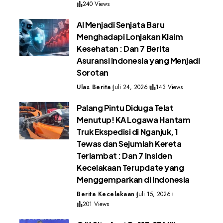
240 Views
AI Menjadi Senjata Baru
Menghadapi Lonjakan Klaim
Kesehatan : Dan 7 Berita
Asuransi Indonesia yang Menjadi
Sorotan
Ulas Berita
Juli 24, 2026
143 Views
Palang Pintu Diduga Telat
Menutup! KA Logawa Hantam
Truk Ekspedisi di Nganjuk, 1
Tewas dan Sejumlah Kereta
Terlambat : Dan 7 Insiden
Kecelakaan Terupdate yang
Menggemparkan di Indonesia
Berita Kecelakaan
Juli 15, 2026
201 Views