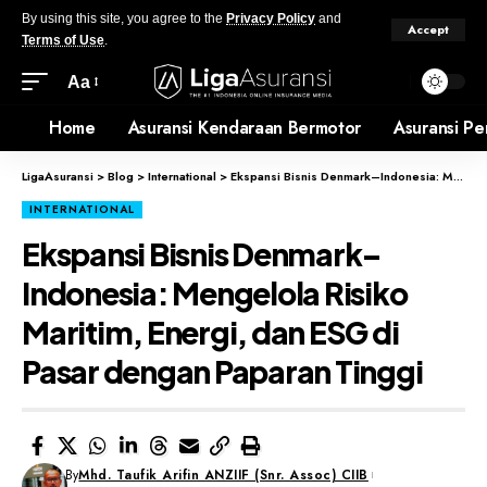
By using this site, you agree to the
Privacy Policy
and
Accept
Terms of Use
.
Aa
Home
Asuransi Kendaraan Bermotor
Asuransi Pe
LigaAsuransi
>
Blog
>
International
>
Ekspansi Bisnis Denmark–Indonesia: Mengelola Risiko Maritim, Energi, dan ESG di Pasar dengan Paparan Tinggi
INTERNATIONAL
Ekspansi Bisnis Denmark–
Indonesia: Mengelola Risiko
Maritim, Energi, dan ESG di
Pasar dengan Paparan Tinggi
By
Mhd. Taufik Arifin ANZIIF (Snr. Assoc) CIIB