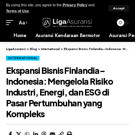
By using this site, you agree to the
Privacy Policy
and
Accept
Terms of Use
.
Aa
Home
Asuransi Kendaraan Bermotor
Asuransi Pe
LigaAsuransi
>
Blog
>
International
>
Ekspansi Bisnis Finlandia–Indonesia: Mengelola Risiko Industri, Energi, dan ESG di Pasar Pertumbuhan yang Kompleks
INTERNATIONAL
Ekspansi Bisnis Finlandia–
Indonesia: Mengelola Risiko
Industri, Energi, dan ESG di
Pasar Pertumbuhan yang
Kompleks