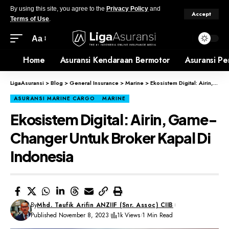
By using this site, you agree to the
Privacy Policy
and
Accept
Terms of Use
.
Aa
Home
Asuransi Kendaraan Bermotor
Asuransi Pe
LigaAsuransi
>
Blog
>
General Insurance
>
Marine
>
Ekosistem Digital: Airin, Game-Changer Untuk Broker Kapal Di Indonesia
ASURANSI MARINE CARGO
MARINE
Ekosistem Digital: Airin, Game-
Changer Untuk Broker Kapal Di
Indonesia
By
Mhd. Taufik Arifin ANZIIF (Snr. Assoc) CIIB
Published November 8, 2023
1k Views
1 Min Read