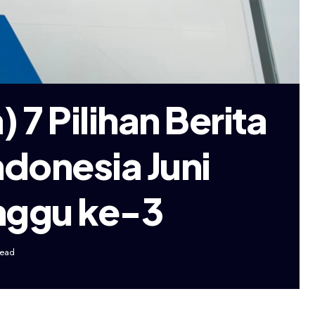
 7 Pilihan Berita
ndonesia Juni
nggu ke-3
Read