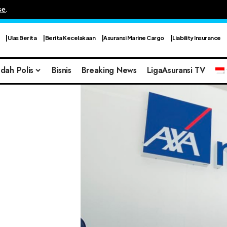
se
.
Ulas Berita
Berita Kecelakaan
Asuransi Marine Cargo
Liability Insurance
dah Polis
Bisnis
Breaking News
LigaAsuransi TV