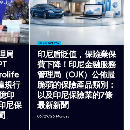
ULAS BERITA
理局
印尼盾貶值，保險業保
PT
費下降！印尼金融服務
rolife
管理局（OJK）公佈最
嫌違規行
脆弱的保險產品類別：
 億印
以及印尼保險業的7條
印尼保
最新新聞
聞
06/29/26 Monday