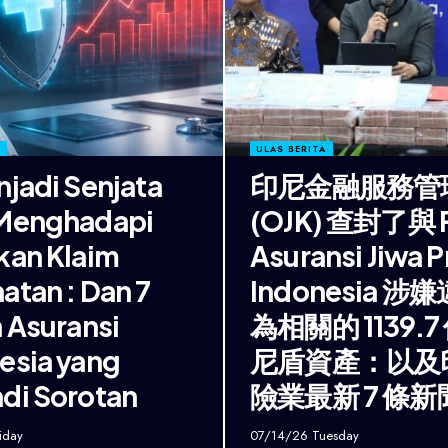
A
ULAS BERITA
njadi Senjata
印尼金融服務管
 Menghadapi
(OJK) 查封了與 
kan Klaim
Asuransi Jiwa P
atan : Dan 7
Indonesia 涉
a Asuransi
為相關的 1139.7
esia yang
尼盾資產：以及
di Sorotan
險業最新 7 條新
iday
07/14/26 Tuesday