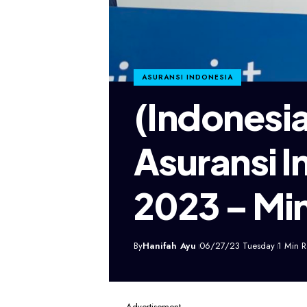
ASURANSI INDONESIA
(Indonesia)
Asuransi I
2023 – Mi
By
Hanifah Ayu
06/27/23 Tuesday
1 Min 
- Advertisement -