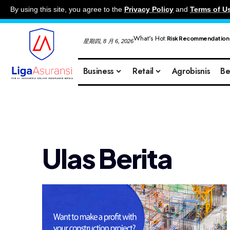
By using this site, you agree to the
Privacy Policy
and
Terms of U
What's Hot:
Risk Recommendation
星期四, 8 月 6, 2026
Business
Retail
Agrobisnis
Be
Ulas Berita