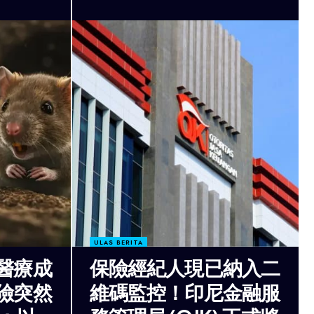
ULAS BERITA
醫療成
保險經紀人現已納入二
險突然
維碼監控！印尼金融服