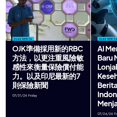
ULAS BERITA
ULAS BERIT
OJK準備採用新的RBC
AI Me
方法，以更注重風險敏
Baru
感性來衡量保險償付能
Lonja
力。以及印尼最新的7
Keseh
則保險新聞
Berit
Indon
07/31/26 Friday
Menja
07/24/26 Fr