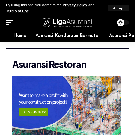
By using this site, you agree to the
Privacy Policy
and
Accept
Terms of Use
.
Home
Asuransi Kendaraan Bermotor
Asuransi Pe
Asuransi Restoran