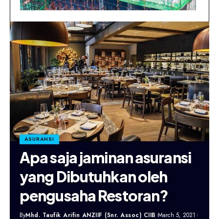
ASURANSI
Apa saja jaminan asuransi
yang Dibutuhkan oleh
pengusaha Restoran?
By
Mhd. Taufik Arifin ANZIIF (Snr. Assoc) CIIB
March 5, 2021