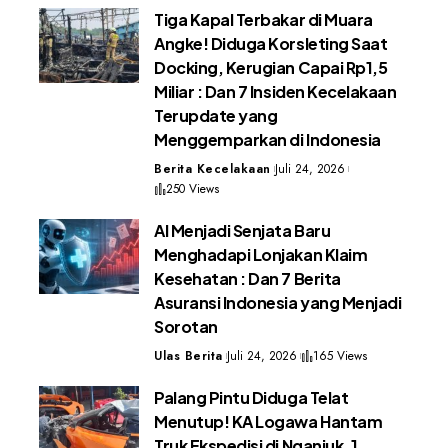
Tiga Kapal Terbakar di Muara
Angke! Diduga Korsleting Saat
Docking, Kerugian Capai Rp1,5
Miliar : Dan 7 Insiden Kecelakaan
Terupdate yang
Menggemparkan di Indonesia
Berita Kecelakaan
Juli 24, 2026
250 Views
AI Menjadi Senjata Baru
Menghadapi Lonjakan Klaim
Kesehatan : Dan 7 Berita
Asuransi Indonesia yang Menjadi
Sorotan
Ulas Berita
Juli 24, 2026
165 Views
Palang Pintu Diduga Telat
Menutup! KA Logawa Hantam
Truk Ekspedisi di Nganjuk, 1