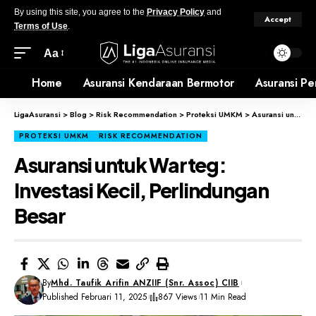
By using this site, you agree to the
Privacy Policy
and
Accept
Terms of Use
.
Aa
Home
Asuransi Kendaraan Bermotor
Asuransi Pe
LigaAsuransi
>
Blog
>
Risk Recommendation
>
Proteksi UMKM
>
Asuransi untuk Warteg: Investasi Kecil, Perlindungan Besar
PROTEKSI UMKM
RISK RECOMMENDATION
Asuransi untuk Warteg:
Investasi Kecil, Perlindungan
Besar
By
Mhd. Taufik Arifin ANZIIF (Snr. Assoc) CIIB
Published Februari 11, 2025
867 Views
11 Min Read