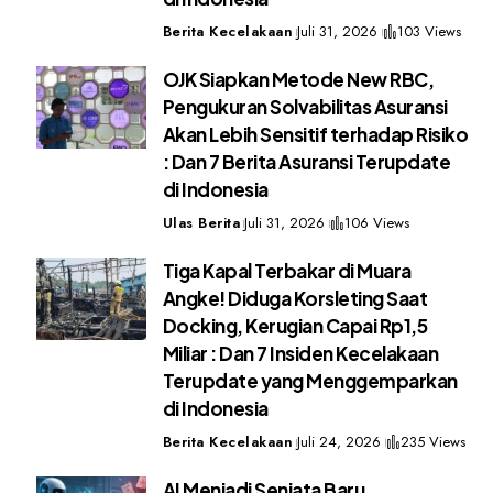
Berita Kecelakaan
Juli 31, 2026
103 Views
OJK Siapkan Metode New RBC,
Pengukuran Solvabilitas Asuransi
Akan Lebih Sensitif terhadap Risiko
: Dan 7 Berita Asuransi Terupdate
di Indonesia
Ulas Berita
Juli 31, 2026
106 Views
Tiga Kapal Terbakar di Muara
Angke! Diduga Korsleting Saat
Docking, Kerugian Capai Rp1,5
Miliar : Dan 7 Insiden Kecelakaan
Terupdate yang Menggemparkan
di Indonesia
Berita Kecelakaan
Juli 24, 2026
235 Views
AI Menjadi Senjata Baru