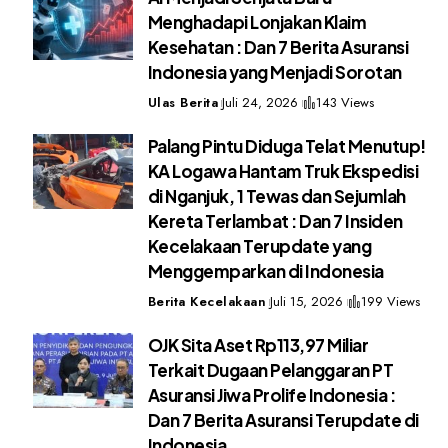
Menghadapi Lonjakan Klaim
Kesehatan : Dan 7 Berita Asuransi
Indonesia yang Menjadi Sorotan
Ulas Berita
Juli 24, 2026
143 Views
Palang Pintu Diduga Telat Menutup!
KA Logawa Hantam Truk Ekspedisi
di Nganjuk, 1 Tewas dan Sejumlah
Kereta Terlambat : Dan 7 Insiden
Kecelakaan Terupdate yang
Menggemparkan di Indonesia
Berita Kecelakaan
Juli 15, 2026
199 Views
OJK Sita Aset Rp113,97 Miliar
Terkait Dugaan Pelanggaran PT
Asuransi Jiwa Prolife Indonesia :
Dan 7 Berita Asuransi Terupdate di
Indonesia