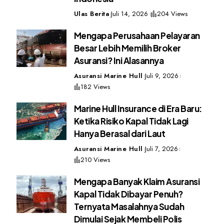
Ulas Berita
Juli 14, 2026
204 Views
Mengapa Perusahaan Pelayaran
Besar Lebih Memilih Broker
Asuransi? Ini Alasannya
Asuransi Marine Hull
Juli 9, 2026
182 Views
Marine Hull Insurance di Era Baru:
Ketika Risiko Kapal Tidak Lagi
Hanya Berasal dari Laut
Asuransi Marine Hull
Juli 7, 2026
210 Views
Mengapa Banyak Klaim Asuransi
Kapal Tidak Dibayar Penuh?
Ternyata Masalahnya Sudah
Dimulai Sejak Membeli Polis