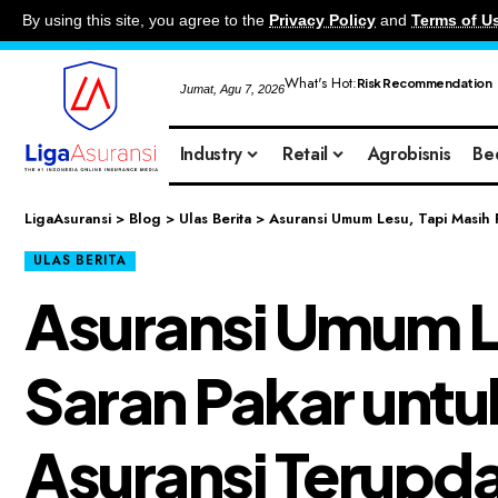
By using this site, you agree to the
Privacy Policy
and
Terms of U
What's Hot:
Risk Recommendation
Jumat, Agu 7, 2026
Industry
Retail
Agrobisnis
Be
LigaAsuransi
>
Blog
>
Ulas Berita
>
Asuransi Umum Lesu, Tapi Masih 
ULAS BERITA
Asuransi Umum Le
Saran Pakar untuk
Asuransi Terupda