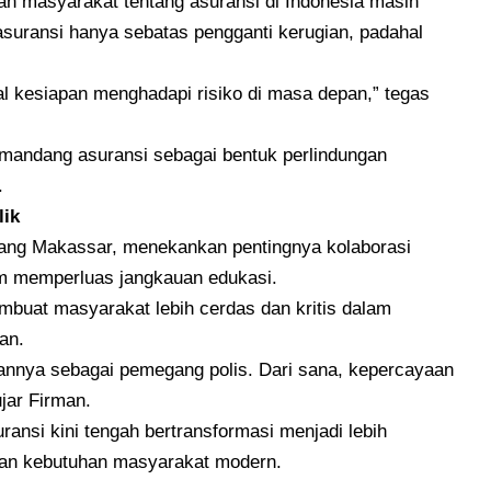
 masyarakat tentang asuransi di Indonesia masih
suransi hanya sebatas pengganti kerugian, padahal
oal kesiapan menghadapi risiko di masa depan,” tegas
mandang asuransi sebagai bentuk perlindungan
.
lik
bang Makassar, menekankan pentingnya kolaborasi
am memperluas jangkauan edukasi.
uat masyarakat lebih cerdas dan kritis dalam
an.
annya sebagai pemegang polis. Dari sana, kepercayaan
ujar Firman.
ansi kini tengah bertransformasi menjadi lebih
gan kebutuhan masyarakat modern.