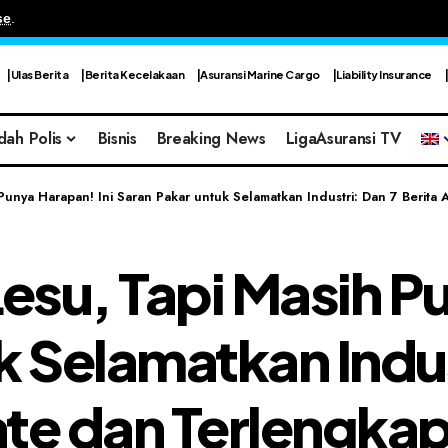
se
.
Ulas Berita
Berita Kecelakaan
Asuransi Marine Cargo
Liability Insurance
dah Polis
Bisnis
Breaking News
LigaAsuransi TV
Punya Harapan! Ini Saran Pakar untuk Selamatkan Industri: Dan 7 Berita
su, Tapi Masih Pu
 Selamatkan Indus
te dan Terlengkap