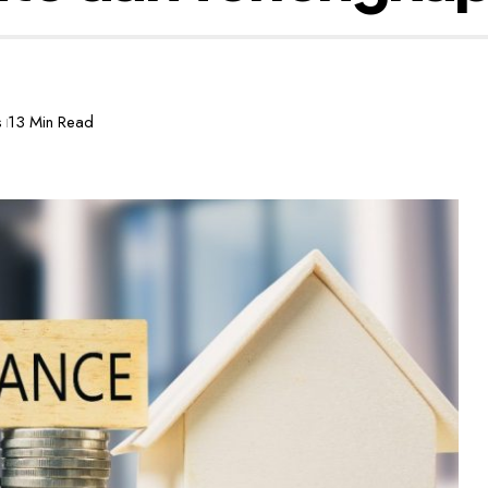
s
13 Min Read