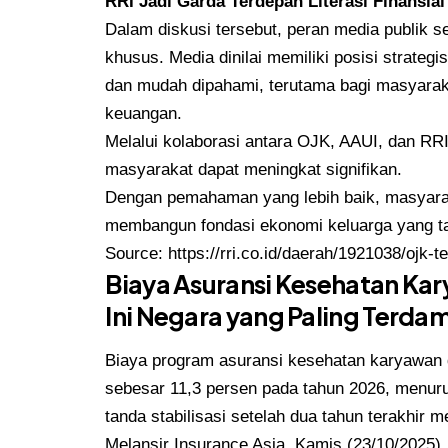
RRI Jadi Garda Terdepan Literasi Finansial
Dalam diskusi tersebut, peran media publik 
khusus. Media dinilai memiliki posisi strateg
dan mudah dipahami, terutama bagi masyarak
keuangan.
Melalui kolaborasi antara OJK, AAUI, dan RRI
masyarakat dapat meningkat signifikan.
Dengan pemahaman yang lebih baik, masyaraka
membangun fondasi ekonomi keluarga yang ta
Source:
https://rri.co.id/daerah/1921038/ojk-
Biaya Asuransi Kesehatan Kary
Ini Negara yang Paling Terd
Biaya program asuransi kesehatan karyawan d
sebesar 11,3 persen pada tahun 2026, menuru
tanda stabilisasi setelah dua tahun terakhir 
Melansir Insurance Asia, Kamis (23/10/2025),