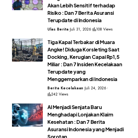
Akan Lebih Sensitif terhadap
Risiko : Dan 7 Berita Asuransi
Terupdate di Indonesia
Ulas Berita
Juli 31, 2026
108 Views
Tiga Kapal Terbakar di Muara
Angke! Diduga Korsleting Saat
Docking, Kerugian Capai Rp1,5
Miliar : Dan 7 Insiden Kecelakaan
Terupdate yang
Menggemparkan di Indonesia
Berita Kecelakaan
Juli 24, 2026
242 Views
AI Menjadi Senjata Baru
Menghadapi Lonjakan Klaim
Kesehatan : Dan 7 Berita
Asuransi Indonesia yang Menjadi
Sorotan