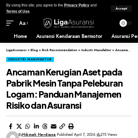
By using this site, you agree to the
Privacy Policy
and
Accept
Terms of Use
.
Aa
Home
Asuransi Kendaraan Bermotor
Asuransi Pe
LigaAsuransi
>
Blog
>
Risk Recommendation
>
Industri Manufaktur
>
Ancaman Kerugian Aset pada Pabrik Mesin Tanpa Peleburan Logam: Panduan Manajemen Risiko dan Asuransi
INDUSTRI MANUFAKTUR
Ancaman Kerugian Aset pada
Pabrik Mesin Tanpa Peleburan
Logam: Panduan Manajemen
Risiko dan Asuransi
By
Hikmah Herdiana
Published April 7, 2026
275 Views