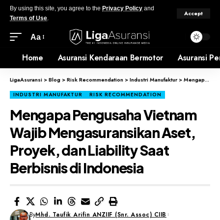
By using this site, you agree to the
Privacy Policy
and
Accept
Terms of Use
.
Aa
Home
Asuransi Kendaraan Bermotor
Asuransi Pe
LigaAsuransi
>
Blog
>
Risk Recommendation
>
Industri Manufaktur
>
Mengapa Pengusaha Vietnam Wajib Mengasuransikan Aset, Proyek, dan Liability Saat Berbisnis di Indonesia
INDUSTRI MANUFAKTUR
RISK RECOMMENDATION
Mengapa Pengusaha Vietnam
Wajib Mengasuransikan Aset,
Proyek, dan Liability Saat
Berbisnis di Indonesia
By
Mhd. Taufik Arifin ANZIIF (Snr. Assoc) CIIB