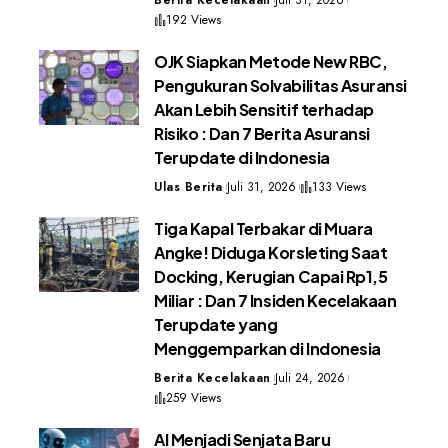
192 Views
OJK Siapkan Metode New RBC,
Pengukuran Solvabilitas Asuransi
Akan Lebih Sensitif terhadap
Risiko : Dan 7 Berita Asuransi
Terupdate di Indonesia
Ulas Berita
Juli 31, 2026
133 Views
Tiga Kapal Terbakar di Muara
Angke! Diduga Korsleting Saat
Docking, Kerugian Capai Rp1,5
Miliar : Dan 7 Insiden Kecelakaan
Terupdate yang
Menggemparkan di Indonesia
Berita Kecelakaan
Juli 24, 2026
259 Views
AI Menjadi Senjata Baru