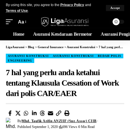
By using this site, you agree to the
Privacy Policy
and
Accept
Terms of Use
.
Aa
Home
Asuransi Kendaraan Bermotor
Asuransi Peng
LigaAsuransi
>
Blog
>
General Insurance
>
Asuransi Konstruksi
>
7 hal yang perlu anda ketahui tentang Klausula Cessation of Work dari polis CAR/EAER
ASURANSI KONSTRUKSI
ASURANSI KONSTRUKSI
BEDAH POLIS
ENGINEERING
7 hal yang perlu anda ketahui
tentang Klausula Cessation of Work
dari polis CAR/EAER
By
Mhd. Taufik Arifin ANZIIF (Snr. Assoc) CIIB
Published September 1, 2020
696 Views
0 Min Read