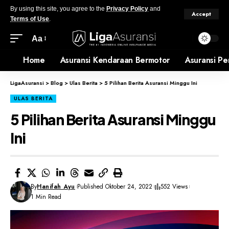
By using this site, you agree to the
Privacy Policy
and
Accept
Terms of Use
.
Aa
Home
Asuransi Kendaraan Bermotor
Asuransi Pe
LigaAsuransi
>
Blog
>
Ulas Berita
>
5 Pilihan Berita Asuransi Minggu Ini
ULAS BERITA
5 Pilihan Berita Asuransi Minggu
Ini
By
Hanifah Ayu
Published Oktober 24, 2022
552 Views
1 Min Read