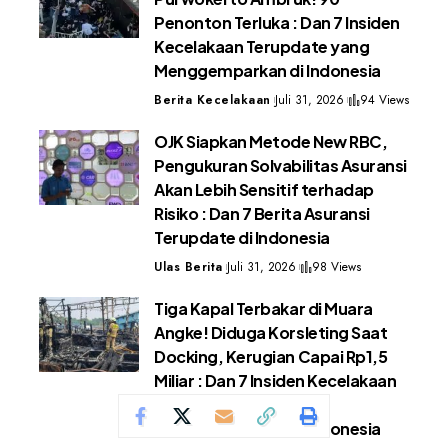
Penonton Terluka : Dan 7 Insiden
Kecelakaan Terupdate yang
Menggemparkan di Indonesia
Berita Kecelakaan
Juli 31, 2026
94 Views
OJK Siapkan Metode New RBC,
Pengukuran Solvabilitas Asuransi
Akan Lebih Sensitif terhadap
Risiko : Dan 7 Berita Asuransi
Terupdate di Indonesia
Ulas Berita
Juli 31, 2026
98 Views
Tiga Kapal Terbakar di Muara
Angke! Diduga Korsleting Saat
Docking, Kerugian Capai Rp1,5
Miliar : Dan 7 Insiden Kecelakaan
Terupdate yang
Menggemparkan di Indonesia