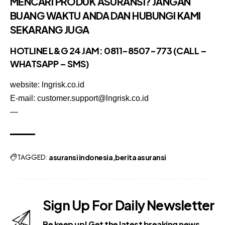
MENCARI PRODUK ASURANSI? JANGAN
BUANG WAKTU ANDA DAN HUBUNGI KAMI
SEKARANG JUGA
HOTLINE L&G 24 JAM: 0811-8507-773 (CALL –
WHATSAPP – SMS)
website: lngrisk.co.id
E-mail: customer.support@lngrisk.co.id
—
TAGGED:
asuransi indonesia
berita asuransi
Sign Up For Daily Newsletter
Be keep up! Get the latest breaking news