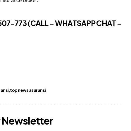
 insurance broker.
507-773 (CALL – WHATSAPP CHAT –
ransi
top news asuransi
y Newsletter