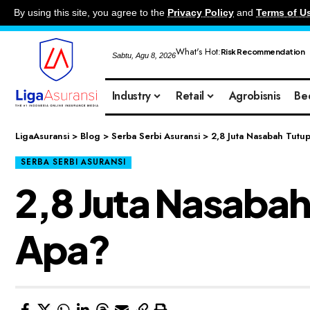
By using this site, you agree to the
Privacy Policy
and
Terms of U
What's Hot:
Risk Recommendation
Sabtu, Agu 8, 2026
Industry
Retail
Agrobisnis
Be
LigaAsuransi
>
Blog
>
Serba Serbi Asuransi
>
2,8 Juta Nasabah Tutup
SERBA SERBI ASURANSI
2,8 Juta Nasabah 
Apa?