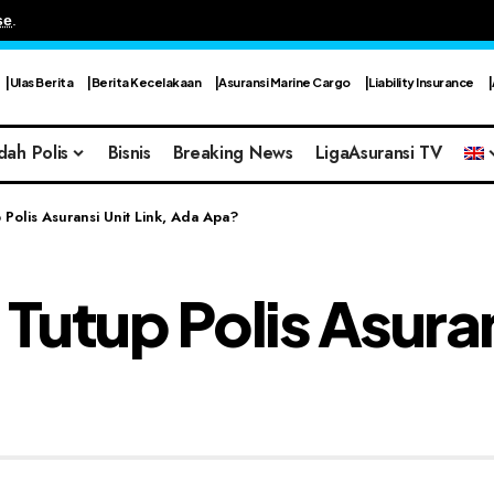
se
.
Ulas Berita
Berita Kecelakaan
Asuransi Marine Cargo
Liability Insurance
dah Polis
Bisnis
Breaking News
LigaAsuransi TV
 Polis Asuransi Unit Link, Ada Apa?
Tutup Polis Asuran