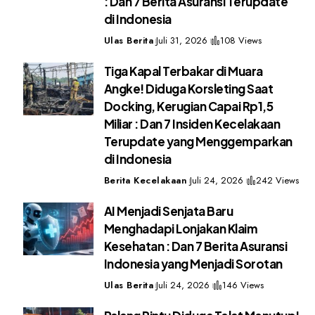
: Dan 7 Berita Asuransi Terupdate
di Indonesia
Ulas Berita
Juli 31, 2026
108 Views
Tiga Kapal Terbakar di Muara
Angke! Diduga Korsleting Saat
Docking, Kerugian Capai Rp1,5
Miliar : Dan 7 Insiden Kecelakaan
Terupdate yang Menggemparkan
di Indonesia
Berita Kecelakaan
Juli 24, 2026
242 Views
AI Menjadi Senjata Baru
Menghadapi Lonjakan Klaim
Kesehatan : Dan 7 Berita Asuransi
Indonesia yang Menjadi Sorotan
Ulas Berita
Juli 24, 2026
146 Views