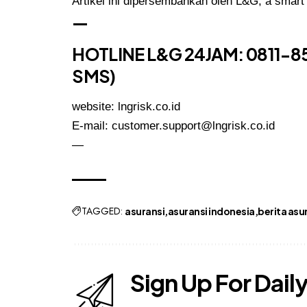
Artikel ini dipersembahkan oleh L&G, a smart
—
HOTLINE L&G 24JAM: 0811-8
SMS)
website:
lngrisk.co.id
E-mail: customer.support@lngrisk.co.id
—
TAGGED:
asuransi
asuransi indonesia
berita asu
Sign Up For Dail