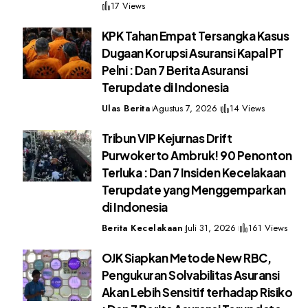
17 Views
KPK Tahan Empat Tersangka Kasus
Dugaan Korupsi Asuransi Kapal PT
Pelni : Dan 7 Berita Asuransi
Terupdate di Indonesia
Ulas Berita
Agustus 7, 2026
14 Views
Tribun VIP Kejurnas Drift
Purwokerto Ambruk! 90 Penonton
Terluka : Dan 7 Insiden Kecelakaan
Terupdate yang Menggemparkan
di Indonesia
Berita Kecelakaan
Juli 31, 2026
161 Views
OJK Siapkan Metode New RBC,
Pengukuran Solvabilitas Asuransi
Akan Lebih Sensitif terhadap Risiko