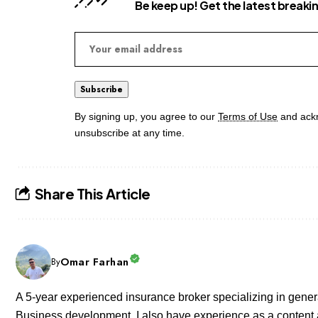
Be keep up! Get the latest breaki
By signing up, you agree to our
Terms of Use
and ackn
unsubscribe at any time.
Share This Article
Omar Farhan
By
A 5-year experienced insurance broker specializing in gener
Business development, I also have experience as a content a