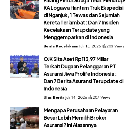
Palang Pintu Diduga Telat Menutup!
KA Logawa Hantam Truk Ekspedisi
di Nganjuk, 1 Tewas dan Sejumlah
Kereta Terlambat : Dan 7 Insiden
Kecelakaan Terupdate yang
Menggemparkan di Indonesia
Berita Kecelakaan
Juli 15, 2026
203 Views
OJK Sita Aset Rp113,97 Miliar
Terkait Dugaan Pelanggaran PT
Asuransi Jiwa Prolife Indonesia :
Dan 7 Berita Asuransi Terupdate di
Indonesia
Ulas Berita
Juli 14, 2026
207 Views
Mengapa Perusahaan Pelayaran
Besar Lebih Memilih Broker
Asuransi? Ini Alasannya