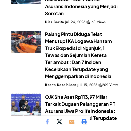
Asuransi Indonesia yang Menjadi
Sorotan
Ulas Berita
Juli 24, 2026
163 Views
Palang Pintu Diduga Telat
Menutup! KA Logawa Hantam
Truk Ekspedisi di Nganjuk, 1
Tewas dan Sejumlah Kereta
Terlambat : Dan 7 Insiden
Kecelakaan Terupdate yang
Menggemparkan di Indonesia
Berita Kecelakaan
Juli 15, 2026
209 Views
OJK Sita Aset Rp113,97 Miliar
Terkait Dugaan Pelanggaran PT
Asuransi Jiwa Prolife Indonesia :
Dan 7 Berita Asuransi Terupdate
di Indonesia