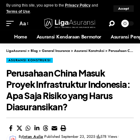
By using this site, you agree to the
Privacy Policy
and
Accept
Terms of Use
.
Aa
Home
Asuransi Kendaraan Bermotor
Asuransi Pen
LigaAsuransi
>
Blog
>
General Insurance
>
Asuransi Konstruksi
>
Perusahaan China Masuk Proyek Infrastruktur Indonesia: Apa Saja Risiko yang Harus Diasuransikan?
ASURANSI KONSTRUKSI
Perusahaan China Masuk
Proyek Infrastruktur Indonesia:
Apa Saja Risiko yang Harus
Diasuransikan?
By
Intan Aulia
Published September 23, 2025
578 Views