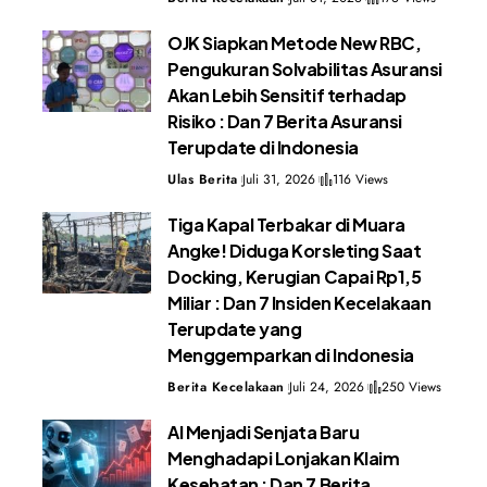
OJK Siapkan Metode New RBC,
Pengukuran Solvabilitas Asuransi
Akan Lebih Sensitif terhadap
Risiko : Dan 7 Berita Asuransi
Terupdate di Indonesia
Ulas Berita
Juli 31, 2026
116 Views
Tiga Kapal Terbakar di Muara
Angke! Diduga Korsleting Saat
Docking, Kerugian Capai Rp1,5
Miliar : Dan 7 Insiden Kecelakaan
Terupdate yang
Menggemparkan di Indonesia
Berita Kecelakaan
Juli 24, 2026
250 Views
AI Menjadi Senjata Baru
Menghadapi Lonjakan Klaim
Kesehatan : Dan 7 Berita