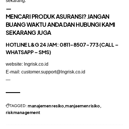
sekarang.
—
MENCARI PRODUK ASURANSI? JANGAN
BUANG WAKTU ANDA DAN HUBUNGI KAMI
SEKARANG JUGA
HOTLINE L&G 24 JAM: 0811-8507-773 (CALL –
WHATSAPP – SMS)
website: lngrisk.co.id
E-mail: customer.support@lngrisk.co.id
—
TAGGED:
manajemen resiko
manjaemen risiko
risk management