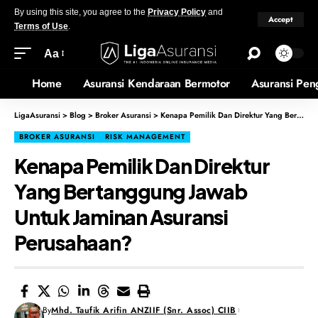
By using this site, you agree to the
Privacy Policy
and
Accept
Terms of Use
.
Aa
Home
Asuransi Kendaraan Bermotor
Asuransi Pen
LigaAsuransi
>
Blog
>
Broker Asuransi
>
Kenapa Pemilik Dan Direktur Yang Bertanggung Jawab Untuk Jaminan Asuransi Perusahaan?
BROKER ASURANSI
RISK MANAGEMENT
Kenapa Pemilik Dan Direktur
Yang Bertanggung Jawab
Untuk Jaminan Asuransi
Perusahaan?
By
Mhd. Taufik Arifin ANZIIF (Snr. Assoc) CIIB