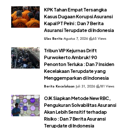
KPK Tahan Empat Tersangka
Kasus Dugaan Korupsi Asuransi
Kapal PT Pelni : Dan 7 Berita
Asuransi Terupdate di Indonesia
Ulas Berita
Agustus 7, 2026
65 Views
Tribun VIP Kejurnas Drift
Purwokerto Ambruk! 90
Penonton Terluka : Dan 7 Insiden
Kecelakaan Terupdate yang
Menggemparkan di Indonesia
Berita Kecelakaan
Juli 31, 2026
181 Views
OJK Siapkan Metode New RBC,
Pengukuran Solvabilitas Asuransi
Akan Lebih Sensitif terhadap
Risiko : Dan 7 Berita Asuransi
Terupdate di Indonesia