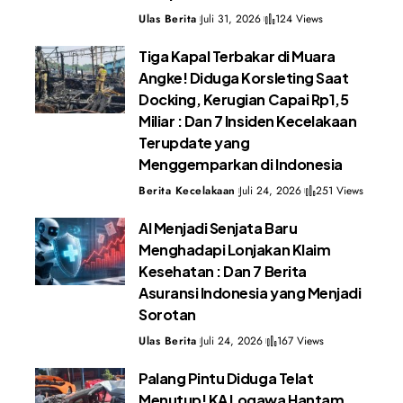
Ulas Berita
Juli 31, 2026
124 Views
Tiga Kapal Terbakar di Muara
Angke! Diduga Korsleting Saat
Docking, Kerugian Capai Rp1,5
Miliar : Dan 7 Insiden Kecelakaan
Terupdate yang
Menggemparkan di Indonesia
Berita Kecelakaan
Juli 24, 2026
251 Views
AI Menjadi Senjata Baru
Menghadapi Lonjakan Klaim
Kesehatan : Dan 7 Berita
Asuransi Indonesia yang Menjadi
Sorotan
Ulas Berita
Juli 24, 2026
167 Views
Palang Pintu Diduga Telat
Menutup! KA Logawa Hantam