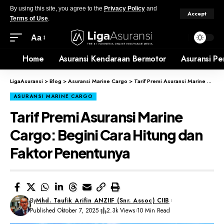
By using this site, you agree to the
Privacy Policy
and
Accept
Terms of Use
.
Aa
Home
Asuransi Kendaraan Bermotor
Asuransi Pe
LigaAsuransi
>
Blog
>
Asuransi Marine Cargo
>
Tarif Premi Asuransi Marine Cargo: Begini Cara Hitung dan Faktor Penentunya
ASURANSI MARINE CARGO
Tarif Premi Asuransi Marine
Cargo: Begini Cara Hitung dan
Faktor Penentunya
By
Mhd. Taufik Arifin ANZIIF (Snr. Assoc) CIIB
Published Oktober 7, 2025
2.3k Views
10 Min Read