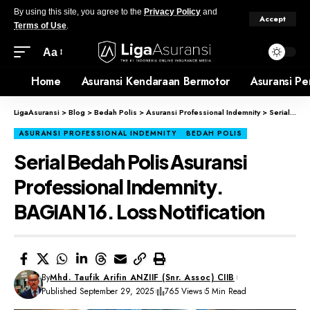
By using this site, you agree to the
Privacy Policy
and
Accept
Terms of Use
.
Aa
Home
Asuransi Kendaraan Bermotor
Asuransi Pe
LigaAsuransi
>
Blog
>
Bedah Polis
>
Asuransi Professional Indemnity
>
Serial Bedah Polis Asuransi Professional Indemnity. BAGIAN 16. Loss Notification
ASURANSI PROFESSIONAL INDEMNITY
BEDAH POLIS
Serial Bedah Polis Asuransi
Professional Indemnity.
BAGIAN 16. Loss Notification
By
Mhd. Taufik Arifin ANZIIF (Snr. Assoc) CIIB
Published September 29, 2025
765 Views
5 Min Read