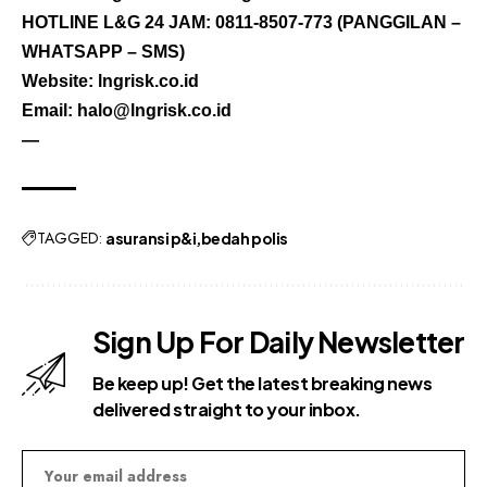
HOTLINE L&G 24 JAM:
0811-8507-773
(PANGGILAN –
WHATSAPP – SMS)
Website: lngrisk.co.id
Email:
halo@lngrisk.co.id
—
TAGGED:
asuransi p&i
bedah polis
Sign Up For Daily Newsletter
Be keep up! Get the latest breaking news
delivered straight to your inbox.