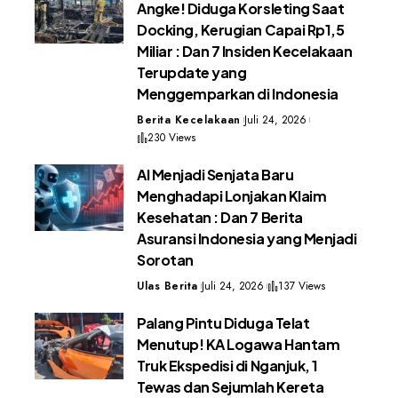
Angke! Diduga Korsleting Saat
Docking, Kerugian Capai Rp1,5
Miliar : Dan 7 Insiden Kecelakaan
Terupdate yang
Menggemparkan di Indonesia
Berita Kecelakaan
Juli 24, 2026
230 Views
AI Menjadi Senjata Baru
Menghadapi Lonjakan Klaim
Kesehatan : Dan 7 Berita
Asuransi Indonesia yang Menjadi
Sorotan
Ulas Berita
Juli 24, 2026
137 Views
Palang Pintu Diduga Telat
Menutup! KA Logawa Hantam
Truk Ekspedisi di Nganjuk, 1
Tewas dan Sejumlah Kereta