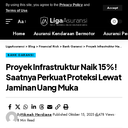
By using this site, you agree to the
Privacy Policy
and
Accept
Terms of Use
.
Aa
Home
Asuransi Kendaraan Bermotor
Asuransi Pe
LigaAsuransi
>
Blog
>
Financial Risk
>
Bank Garansi
>
Proyek Infrastruktur Naik 15%! Saatnya Perkuat Proteksi Lewat Jaminan Uang Muka
BANK GARANSI
Proyek Infrastruktur Naik 15%!
Saatnya Perkuat Proteksi Lewat
Jaminan Uang Muka
By
Hikmah Herdiana
Published Oktober 15, 2025
478 Views
8 Min Read