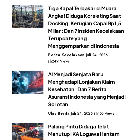
Tiga Kapal Terbakar di Muara
Angke! Diduga Korsleting Saat
Docking, Kerugian Capai Rp1,5
Miliar : Dan 7 Insiden Kecelakaan
Terupdate yang
Menggemparkan di Indonesia
Berita Kecelakaan
Juli 24, 2026
249 Views
AI Menjadi Senjata Baru
Menghadapi Lonjakan Klaim
Kesehatan : Dan 7 Berita
Asuransi Indonesia yang Menjadi
Sorotan
Ulas Berita
Juli 24, 2026
155 Views
Palang Pintu Diduga Telat
Menutup! KA Logawa Hantam