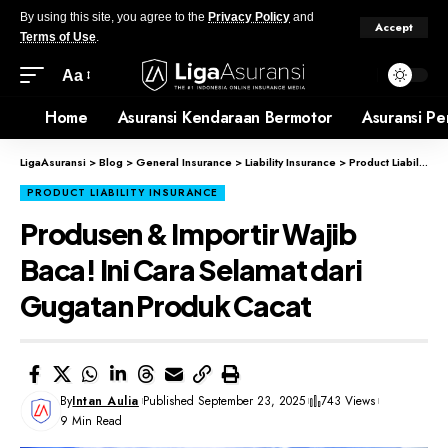
By using this site, you agree to the
Privacy Policy
and
Accept
Terms of Use
.
Aa
Home
Asuransi Kendaraan Bermotor
Asuransi Pe
LigaAsuransi
>
Blog
>
General Insurance
>
Liability Insurance
>
Product Liability Insurance
PRODUCT LIABILITY INSURANCE
Produsen & Importir Wajib
Baca! Ini Cara Selamat dari
Gugatan Produk Cacat
By
Intan Aulia
Published September 23, 2025
743 Views
9 Min Read