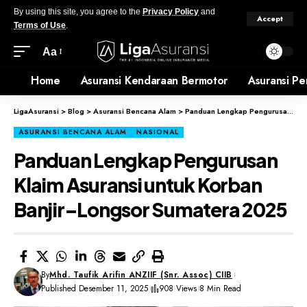
By using this site, you agree to the
Privacy Policy
and
Accept
Terms of Use
.
Aa
Home
Asuransi Kendaraan Bermotor
Asuransi Pe
LigaAsuransi
>
Blog
>
Asuransi Bencana Alam
>
Panduan Lengkap Pengurusan Klaim Asuransi untuk Korban Banjir–Longsor Sumatera 2025
ASURANSI BENCANA ALAM
NASIONAL
Panduan Lengkap Pengurusan
Klaim Asuransi untuk Korban
Banjir–Longsor Sumatera 2025
By
Mhd. Taufik Arifin ANZIIF (Snr. Assoc) CIIB
Published Desember 11, 2025
908 Views
8 Min Read