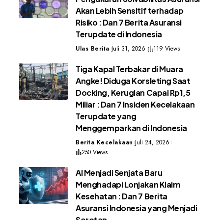
Akan Lebih Sensitif terhadap
Risiko : Dan 7 Berita Asuransi
Terupdate di Indonesia
Ulas Berita
Juli 31, 2026
119 Views
Tiga Kapal Terbakar di Muara
Angke! Diduga Korsleting Saat
Docking, Kerugian Capai Rp1,5
Miliar : Dan 7 Insiden Kecelakaan
Terupdate yang
Menggemparkan di Indonesia
Berita Kecelakaan
Juli 24, 2026
250 Views
AI Menjadi Senjata Baru
Menghadapi Lonjakan Klaim
Kesehatan : Dan 7 Berita
Asuransi Indonesia yang Menjadi
Sorotan