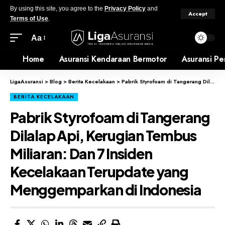
By using this site, you agree to the
Privacy Policy
and
Accept
Terms of Use
.
Aa
Home
Asuransi Kendaraan Bermotor
Asuransi Pe
LigaAsuransi
>
Blog
>
Berita Kecelakaan
>
Pabrik Styrofoam di Tangerang Dilalap Api, Kerugian Tembus Miliaran: Dan 7 Insiden Kecelakaan Terupdate yang Menggemparkan di Indonesia
BERITA KECELAKAAN
Pabrik Styrofoam di Tangerang
Dilalap Api, Kerugian Tembus
Miliaran: Dan 7 Insiden
Kecelakaan Terupdate yang
Menggemparkan di Indonesia