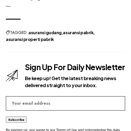
—
TAGGED:
asuransi gudang
asuransi pabrik
asuransi properti pabrik
Sign Up For Daily Newsletter
Be keep up! Get the latest breaking news
delivered straight to your inbox.
By signing up, you agree to our
Terms of Use
and acknowledge the data